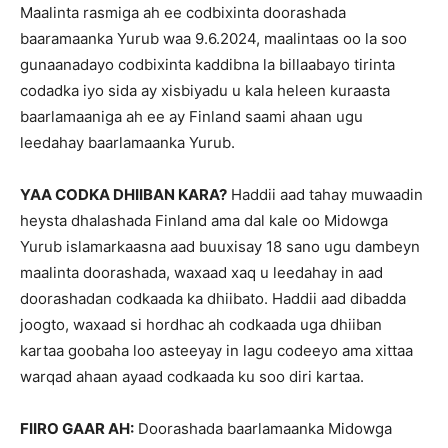
Maalinta rasmiga ah ee codbixinta doorashada
baaramaanka Yurub waa 9.6.2024, maalintaas oo la soo
gunaanadayo codbixinta kaddibna la billaabayo tirinta
codadka iyo sida ay xisbiyadu u kala heleen kuraasta
baarlamaaniga ah ee ay Finland saami ahaan ugu
leedahay baarlamaanka Yurub.
YAA CODKA DHIIBAN KARA?
Haddii aad tahay muwaadin
heysta dhalashada Finland ama dal kale oo Midowga
Yurub islamarkaasna aad buuxisay 18 sano ugu dambeyn
maalinta doorashada, waxaad xaq u leedahay in aad
doorashadan codkaada ka dhiibato. Haddii aad dibadda
joogto, waxaad si hordhac ah codkaada uga dhiiban
kartaa goobaha loo asteeyay in lagu codeeyo ama xittaa
warqad ahaan ayaad codkaada ku soo diri kartaa.
FIIRO GAAR AH:
Doorashada baarlamaanka Midowga