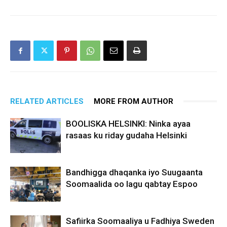
RELATED ARTICLES
MORE FROM AUTHOR
BOOLISKA HELSINKI: Ninka ayaa
rasaas ku riday gudaha Helsinki
Bandhigga dhaqanka iyo Suugaanta
Soomaalida oo lagu qabtay Espoo
Safiirka Soomaaliya u Fadhiya Sweden