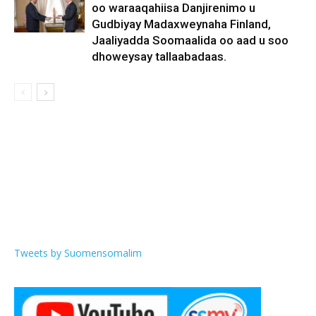
oo waraaqahiisa Danjirenimo u
Gudbiyay Madaxweynaha Finland,
Jaaliyadda Soomaalida oo aad u soo
dhoweysay tallaabadaas.
Tweets by Suomensomalim