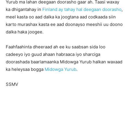
Yurub ma lahan deegaan doorasho gaar ah. Taasi waxay
ka dhigantahay in
Finland ay tahay hal deegaan doorasho
,
meel kasta oo aad dalka ka joogtana aad codkaada siin
karto murashax kasta ee aad doonayso meeshii uu doono
dalka haka joogee.
Faahfaahinta dheeraad ah ee ku saabsan sida loo
cadeeyo iyo guud ahaan habraaca iyo sharciga
doorashada baarlamaanka Midowga Yurub halkan waxaad
ka heleysaa bogga
Midowga Yurub
.
SSMV