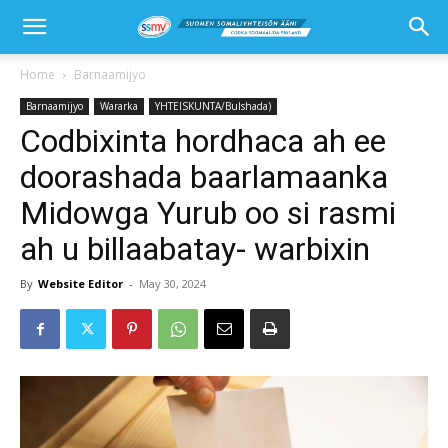
Home
Barnaamijyo
Barnaamijyo
Wararka
YHTEISKUNTA/Bulshada)
Codbixinta hordhaca ah ee
doorashada baarlamaanka
Midowga Yurub oo si rasmi
ah u billaabatay- warbixin
By
Website Editor
-
May 30, 2024