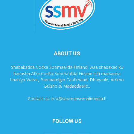
ABOUT US
Shabakadda Codka Soomaalida Finland, waa shabakad ku
hadasha Afka Codka Soomaalida Finland isla markaana
baahiya Warar, Barnaamijyo Caafimaad, Dhaqaale, Arrimo
Bulsho & Madaddaallo.,
Contact us:
info@suomensomalimedia.fi
FOLLOW US