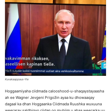
Kuvakaappaus-Yle
Hoggaamiyaha ciidmada calooshood-u-shaqaystayaasha
ah ee Wagner Jevgeni Prigožin ayaa ku dhowaaqay
dagaal ka dhan Hoggaanka Ciidmada Ruushka wuxuuna
weeraray saldhigyo ciidan oo muhiim u ahaa weerarka uu