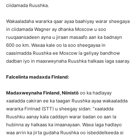
ciidamada Ruushka.
Wakaaladaha wararka qaar ayaa baahiyay warar sheegaya
in ciidamada Wagner ay dhanka Moscow u soo
ruuqaansadeen ayna u jiraan masaafo aan ka badnayn
600 oo km. Waxaa kale oo la soo sheegayaa in
caasimadda Ruushka ee Moscow la geliyay bandhow
dadban iyo in maaxweynaha Ruushka halkaas laga saaray.
Falcelinta madaxda Finland:
Madaxweynaha Finland, Niinistö
oo ka hadlayay
xaaladda cakiran ee ka taagan Ruushka ayaa wakaaladda
wararka Finlnad (STT) u sheegay sidan: “xaaladda
Ruushku aanay kala caddayn warar badan oo aan la
hubinna ay halkaas ka imaanayaan. Waxa laga hadlayo
waa arrin ka jirta gudaha Ruushka oo isbeddelkeeda si