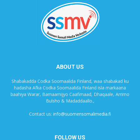
ABOUT US
Shabakadda Codka Soomaalida Finland, waa shabakad ku
hadasha Afka Codka Soomaalida Finland isla markaana
baahiya Warar, Barnaamijyo Caafimaad, Dhaqaale, Arrimo
Bulsho & Madaddaallo.,
Contact us:
info@suomensomalimedia.fi
FOLLOW US