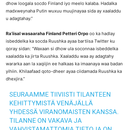
dhow loogala socdo Finland iyo meelo kalaba. Hadalka
madxweynaha Putin wuxuu muujinayaa sida ay xaaladdu
u adagtahay.”
Ra’iisal wasaaraha Finland Petteri Orpo
oo ka hadlay
isbeddelka ka socda Ruushka ayaa bartiisa Twitter ku
qoray sidan: “Waxaan si dhow ula soconnaa isbeddelka
xaaladda ka jirta Ruushka. Xaaladdu waa ay adagtahy
wararka aan la xaqiijin ee halkaas ka imaanaya waa badan
yihiin. Khilaafaad qoto-dheer ayaa ciidamada Ruushka ka
dhexjira.”
SEURAAMME TIIVIISTI TILANTEEN
KEHITTYMISTÄ VENÄJÄLLÄ
YHDESSÄ VIRANOMAISTEN KANSSA.
TILANNE ON VAKAVA JA
VAHVISTAMATTOMIA TIETOJA ON