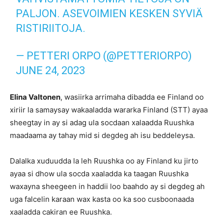
PALJON. ASEVOIMIEN KESKEN SYVIÄ
RISTIRIITOJA.
— PETTERI ORPO (@PETTERIORPO)
JUNE 24, 2023
Elina Valtonen
, wasiirka arrimaha dibadda ee Finland oo
xiriir la samaysay wakaaladda wararka Finland (STT) ayaa
sheegtay in ay si adag ula socdaan xalaadda Ruushka
maadaama ay tahay mid si degdeg ah isu beddeleysa.
Dalalka xuduudda la leh Ruushka oo ay Finland ku jirto
ayaa si dhow ula socda xaaladda ka taagan Ruushka
waxayna sheegeen in haddii loo baahdo ay si degdeg ah
uga falcelin karaan wax kasta oo ka soo cusboonaada
xaaladda cakiran ee Ruushka.