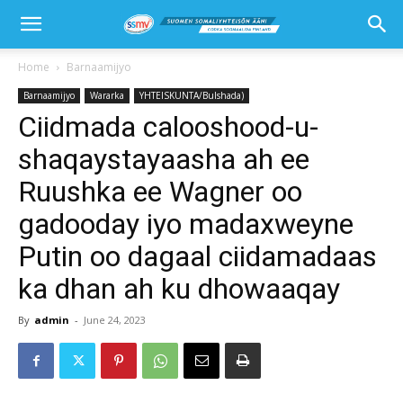
Home
Barnaamijyo
Barnaamijyo
Wararka
YHTEISKUNTA/Bulshada)
Ciidmada calooshood-u-
shaqaystayaasha ah ee
Ruushka ee Wagner oo
gadooday iyo madaxweyne
Putin oo dagaal ciidamadaas
ka dhan ah ku dhowaaqay
By
admin
-
June 24, 2023