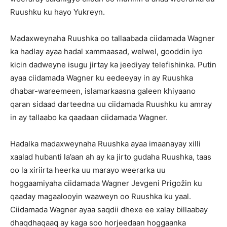
Ruushku ku hayo Yukreyn.
Madaxweynaha Ruushka oo tallaabada ciidamada Wagner
ka hadlay ayaa hadal xammaasad, welwel, gooddin iyo
kicin dadweyne isugu jirtay ka jeediyay telefishinka. Putin
ayaa ciidamada Wagner ku eedeeyay in ay Ruushka
dhabar-wareemeen, islamarkaasna galeen khiyaano
qaran sidaad darteedna uu ciidamada Ruushku ku amray
in ay tallaabo ka qaadaan ciidamada Wagner.
Hadalka madaxweynaha Ruushka ayaa imaanayay xilli
xaalad hubanti la’aan ah ay ka jirto gudaha Ruushka, taas
oo la xiriirta heerka uu marayo weerarka uu
hoggaamiyaha ciidamada Wagner Jevgeni Prigožin ku
qaaday magaalooyin waaweyn oo Ruushka ku yaal.
Ciidamada Wagner ayaa saqdii dhexe ee xalay billaabay
dhaqdhaqaaq ay kaga soo horjeedaan hoggaanka