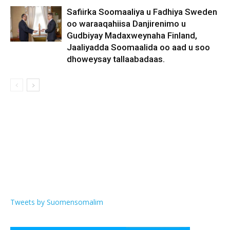
Safiirka Soomaaliya u Fadhiya Sweden
oo waraaqahiisa Danjirenimo u
Gudbiyay Madaxweynaha Finland,
Jaaliyadda Soomaalida oo aad u soo
dhoweysay tallaabadaas.
Tweets by Suomensomalim