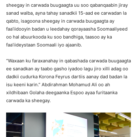
sheegay in carwada buugaagta uu soo qabanqaabin jiray
sanad walba, ayna tahay sanadkii 15-aad ee carwadan la
qabto, isagoona sheegay in carwada buugaagta ay
faa’iidooyin badan u leedahay qorayaasha Soomaaliyeed
oo hal abuurkooda ku soo bandhiga, taasoo ay ka
faa’iideystaan Soomaali iyo ajaanib.
“Waxaan ku faraxanahay in qabashada carwada buugaagta
ee sanadkan ay taabo gasho iyadoo lagu jiro xilli adag oo
dadkii cudurka Korona Feyrus dartiis aanay dad badan la
isu keeni karin.” Abdirahman Mohamud Ali oo ah
xildhibaan Golaha deegaanka Espoo ayaa furitaanka
carwada ka sheegay.