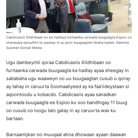
Cabdicasiis Xildhibaan oo ka hadlaya furitaanka carwada buugaagta Espoo oo
sharaxaya duruufihii ku qasbay in uu qoro buugaagtan faraha badan. Sawirka
Suomen Somali Media
Ugu dambeyntii qoraa Cabdicasiis Xildhibaan oo
furitaanka carwada buugaagta ka hadlay ayaa sheegay in
sababaha ugu waaweyn oo uu buugaagtan cusub u qoray
ay tahay in caruurta Soomaaliyeed ay ka faa’iideystaan si
aqoontoodu u kobacdo. Cabdicasiis ayaa sanadkan
carwada buugaagta ee Espoo ku soo bandhigay 11 buug
oo cusub oo loogu talo galay in ay caruurta wax ku
bartaan.
Barnaamijkan oo muuqaal ahna dhowaan ayaan daawan