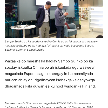
Sampo Suihko oo ka socday iskuulka Omnia oo ah iskuulada ugu waaweyn
magaalada Espoo oo ka hadlaya furitaanka carwada buugaagta Espoo.
Sawirka: Suomen Somali Media
Waxaa kaloo meesha ka hadlay Sampo Suihko oo ka
socday iskuulka Omnia oo ah iskuulada ugu waaweyn
magaalada Espoo, isagoo sheegay in barnaamijyada
nuucan ah ay dhiirigelinayaan isdhexgalka dadyowga
dhaqamada kala duwan ee ku nool waddanka Finland.
Madaxa waaxda Dhaqanka ee magaalada ESPOO Katja Koskela oo ka
hadlaysa furitaanka Carwada Buugaagta ee Espoo 10 September 2020.