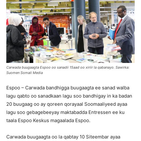
Carwada buugaagta Espoo oo sanadii 15aad oo xiriir la qabanayo. Sawirka:
Suomen Somali Media
Espoo – Carwada bandhigga buugaagta ee sanad walba
lagu qabto oo sanadkaan lagu soo bandhigay in ka badan
20 buugaag oo ay qoreen qorayaal Soomaaliyeed ayaa
lagu soo gebagebeeyay maktabadda Entressen ee ku
taala Espoo Keskus magaalada Espoo.
Carwada buugaagta oo la qabtay 10 Siteembar ayaa