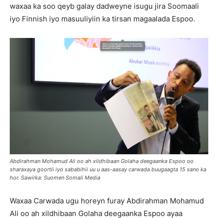
waxaa ka soo qeyb galay dadweyne isugu jira Soomaali
iyo Finnish iyo masuuliyiin ka tirsan magaalada Espoo.
Abdirahman Mohamud Ali oo ah xildhibaan Golaha deegaanka Espoo oo
sharaxaya goortii iyo sababihii uu u aas-aasay carwada buugaagta 15 sano ka
hor. Sawirka: Suomen Somali Media
Waxaa Carwada ugu horeyn furay Abdirahman Mohamud
Ali oo ah xildhibaan Golaha deegaanka Espoo ayaa