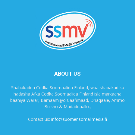
ABOUT US
Shabakadda Codka Soomaalida Finland, waa shabakad ku
hadasha Afka Codka Soomaalida Finland isla markaana
baahiya Warar, Barnaamijyo Caafimaad, Dhaqaale, Arrimo
Bulsho & Madaddaallo.,
Contact us:
info@suomensomalimedia.fi