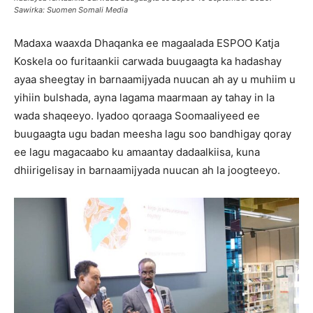
Sawirka: Suomen Somali Media
Madaxa waaxda Dhaqanka ee magaalada ESPOO Katja
Koskela oo furitaankii carwada buugaagta ka hadashay
ayaa sheegtay in barnaamijyada nuucan ah ay u muhiim u
yihiin bulshada, ayna lagama maarmaan ay tahay in la
wada shaqeeyo. Iyadoo qoraaga Soomaaliyeed ee
buugaagta ugu badan meesha lagu soo bandhigay qoray
ee lagu magacaabo ku amaantay dadaalkiisa, kuna
dhiirigelisay in barnaamijyada nuucan ah la joogteeyo.