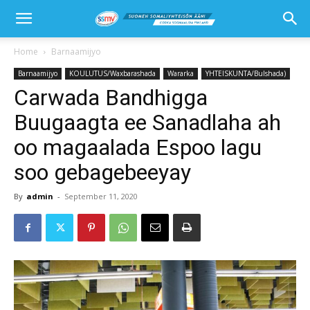
Home
Barnaamijyo
Barnaamijyo
KOULUTUS/Waxbarashada
Wararka
YHTEISKUNTA/Bulshada)
Carwada Bandhigga
Buugaagta ee Sanadlaha ah
oo magaalada Espoo lagu
soo gebagebeeyay
By
admin
-
September 11, 2020