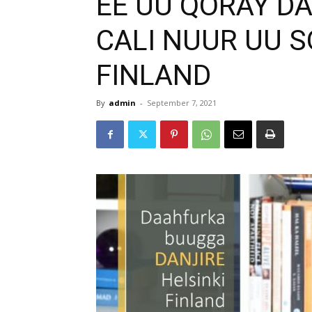
EE UU QORAY D
CALI NUUR UU 
FINLAND
By
admin
-
September 7, 2021