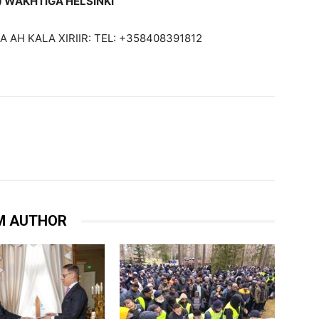
0) WAKHTIGA HELSINKI
AH KALA XIRIIR: TEL: +358408391812
M AUTHOR