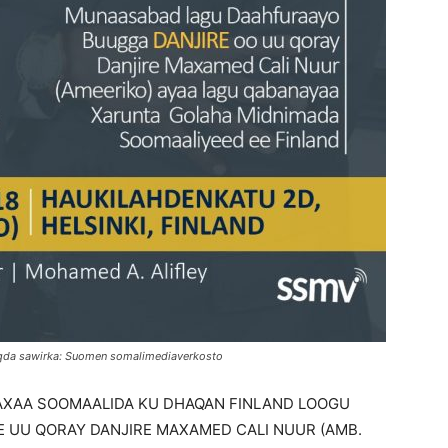
qda sawirka: Suomen somalimediaverkosto
WAXAA SOOMAALIDA KU DHAQAN FINLAND LOOGU
E UU QORAY DANJIRE MAXAMED CALI NUUR (AMB.