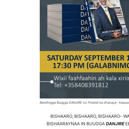
Bandhigga Buugga DANJIRE oo Finland ka dhacaya- Xuquu
BISHAARO, BISHAARO, BISHAARO- 
BISHAARAYNAA IN BUUGGA
DANJIRE
E