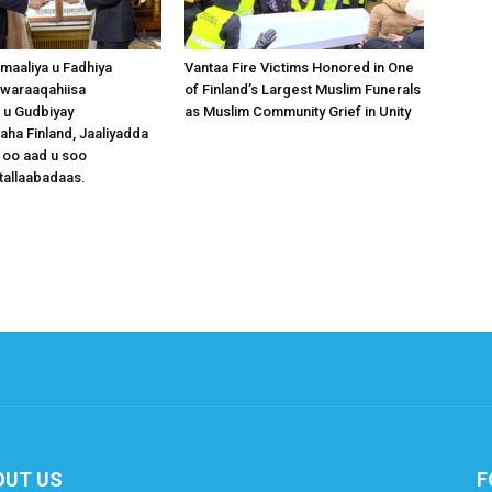
omaaliya u Fadhiya
Vantaa Fire Victims Honored in One
waraaqahiisa
of Finland’s Largest Muslim Funerals
 u Gudbiyay
as Muslim Community Grief in Unity
a Finland, Jaaliyadda
 oo aad u soo
tallaabadaas.
OUT US
F