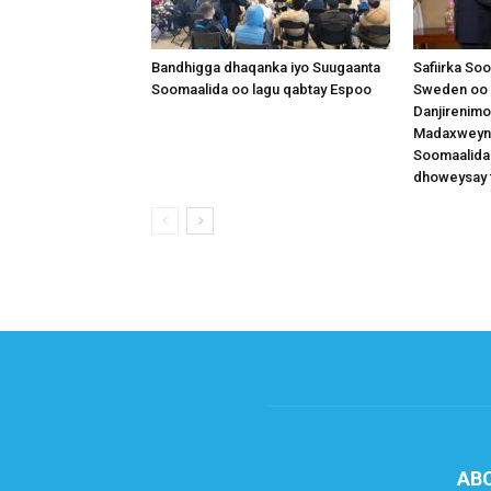
Bandhigga dhaqanka iyo Suugaanta
Safiirka So
Soomaalida oo lagu qabtay Espoo
Sweden oo 
Danjirenimo
Madaxweynah
Soomaalida
dhoweysay 
AB