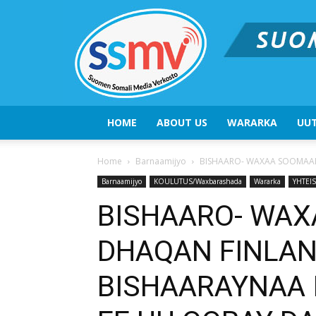
HOME
ABOUT US
WARARKA
UUT
Home
Barnaamijyo
BISHAARO- WAXAA SOOMAALI
Barnaamijyo
KOULUTUS/Waxbarashada
Wararka
YHTEI
BISHAARO- WAX
DHAQAN FINLA
BISHAARAYNAA 