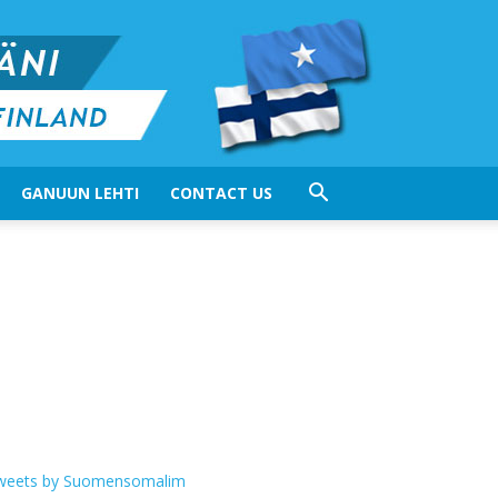
GANUUN LEHTI
CONTACT US
weets by Suomensomalim