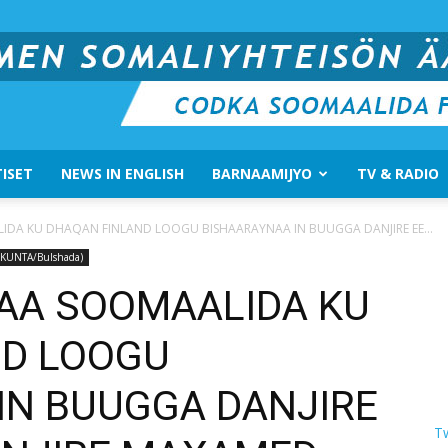
ISET
NEWS IN ENGLISH
BARNAAMIJYO
TV & RADIO
Suomen
DA KU DHAQAN FINLAND LOOGU BISHAARAYNAA IN BUUGGA DANJIRE EE...
SKUNTA/Bulshada)
AA SOOMAALIDA KU
ND LOOGU
Somali
IN BUUGGA DANJIRE
T