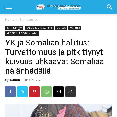
Home
Barnaamijyo
Barnaamijyo
TALOUS/Dhaqaalaha
Uutiset
Wararka
YHTEISKUNTA/Bulshada)
YK ja Somalian hallitus:
Turvattomuus ja pitkittynyt
kuivuus uhkaavat Somaliaa
nälänhädällä
By
admin
-
June 25, 2022