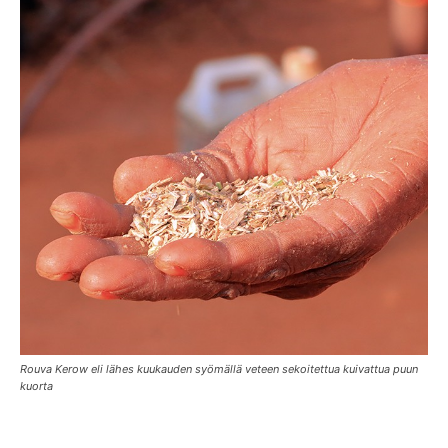
Rouva Kerow eli lähes kuukauden syömällä veteen sekoitettua kuivattua puun
kuorta