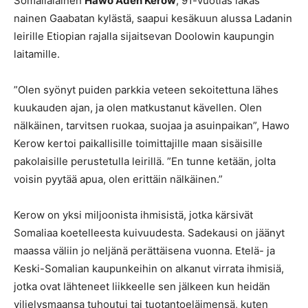
Somalialainen
Hawo Aden Kerow
, 91-vuotias iäkäs
nainen Gaabatan kylästä, saapui kesäkuun alussa Ladanin
leirille Etiopian rajalla sijaitsevan Doolowin kaupungin
laitamille.
”Olen syönyt puiden parkkia veteen sekoitettuna lähes
kuukauden ajan, ja olen matkustanut kävellen. Olen
nälkäinen, tarvitsen ruokaa, suojaa ja asuinpaikan”, Hawo
Kerow kertoi paikallisille toimittajille maan sisäisille
pakolaisille perustetulla leirillä. ”En tunne ketään, jolta
voisin pyytää apua, olen erittäin nälkäinen.”
Kerow on yksi miljoonista ihmisistä, jotka kärsivät
Somaliaa koetelleesta kuivuudesta. Sadekausi on jäänyt
maassa väliin jo neljänä perättäisena vuonna. Etelä- ja
Keski-Somalian kaupunkeihin on alkanut virrata ihmisiä,
jotka ovat lähteneet liikkeelle sen jälkeen kun heidän
viljelysmaansa tuhoutui tai tuotantoeläimensä, kuten