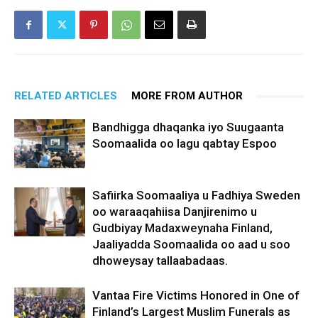
RELATED ARTICLES
MORE FROM AUTHOR
Bandhigga dhaqanka iyo Suugaanta
Soomaalida oo lagu qabtay Espoo
Safiirka Soomaaliya u Fadhiya Sweden
oo waraaqahiisa Danjirenimo u
Gudbiyay Madaxweynaha Finland,
Jaaliyadda Soomaalida oo aad u soo
dhoweysay tallaabadaas.
Vantaa Fire Victims Honored in One of
Finland’s Largest Muslim Funerals as