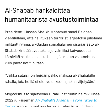
Al-Shabab hankaloittaa
humanitaarista avustustoimintaa
Presidentti Hassan Sheikh Mohamud sanoi Baidoan-
vierailullaan, että hallituksen terroristijärjestöksi julistama
militanttiryhmä, al-Qaidan somalialainen sisarjärjestö al-
Shabab kiristää avustuksia jo valmiiksi kuivuudesta
kärsiviltä asukkailta, eikä heille jää muuta vaihtoehtoa
kuin paeta kotitiloiltaan.
”Vaikka sataisi, on heidän pakko maksaa al-Shababille
rahalla, jota heillä ei ole, voidakseen jatkaa viljelyään.”
Mogadishussa sijaitsevan Hiraal-instituutin helmikuussa
2022 julkaiseman
Al-Shabab’s Arsenal – From Taxes to
Terror
-raportin mukaan terroristiryhmän arvioidaan