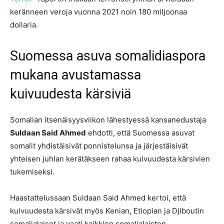
keränneen veroja vuonna 2021 noin 180 miljoonaa
dollaria.
Suomessa asuva somalidiaspora
mukana avustamassa
kuivuudesta kärsiviä
Somalian itsenäisyysviikon lähestyessä kansanedustaja
Suldaan Said Ahmed
ehdotti, että Suomessa asuvat
somalit yhdistäisivät ponnistelunsa ja järjestäisivät
yhteisen juhlan kerätäkseen rahaa kuivuudesta kärsivien
tukemiseksi.
Haastattelussaan Suldaan Said Ahmed kertoi, että
kuivuudesta kärsivät myös Kenian, Etiopian ja Djiboutin
somalialaiset ja vaati kaikkien somalialaisten