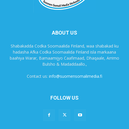
ABOUT US
Shabakadda Codka Soomaalida Finland, waa shabakad ku
hadasha Afka Codka Soomaalida Finland isla markaana
baahiya Warar, Barnaamijyo Caafimaad, Dhaqaale, Arrimo
Bulsho & Madaddaallo.,
Contact us:
info@suomensomalimedia.fi
FOLLOW US