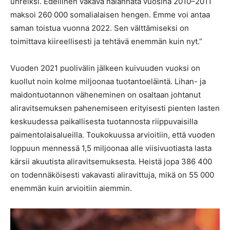
uhreiksi. Edellinen vakava nälänhätä vuosina 2010–2011
maksoi 260 000 somalialaisen hengen. Emme voi antaa
saman toistua vuonna 2022. Sen välttämiseksi on
toimittava kiireellisesti ja tehtävä enemmän kuin nyt.”
Vuoden 2021 puolivälin jälkeen kuivuuden vuoksi on
kuollut noin kolme miljoonaa tuotantoeläintä. Lihan- ja
maidontuotannon väheneminen on osaltaan johtanut
aliravitsemuksen pahenemiseen erityisesti pienten lasten
keskuudessa paikallisesta tuotannosta riippuvaisilla
paimentolaisalueilla. Toukokuussa arvioitiin, että vuoden
loppuun mennessä 1,5 miljoonaa alle viisivuotiasta lasta
kärsii akuutista aliravitsemuksesta. Heistä jopa 386 400
on todennäköisesti vakavasti aliravittuja, mikä on 55 000
enemmän kuin arvioitiin aiemmin.