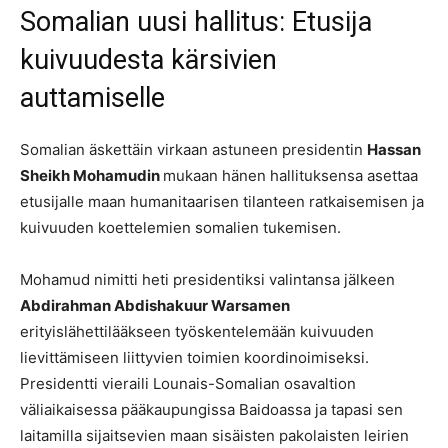
Somalian uusi hallitus: Etusija
kuivuudesta kärsivien
auttamiselle
Somalian äskettäin virkaan astuneen presidentin
Hassan
Sheikh Mohamudin
mukaan hänen hallituksensa asettaa
etusijalle maan humanitaarisen tilanteen ratkaisemisen ja
kuivuuden koettelemien somalien tukemisen.
Mohamud nimitti heti presidentiksi valintansa jälkeen
Abdirahman Abdishakuur Warsamen
erityislähettilääkseen työskentelemään kuivuuden
lievittämiseen liittyvien toimien koordinoimiseksi.
Presidentti vieraili Lounais-Somalian osavaltion
väliaikaisessa pääkaupungissa Baidoassa ja tapasi sen
laitamilla sijaitsevien maan sisäisten pakolaisten leirien