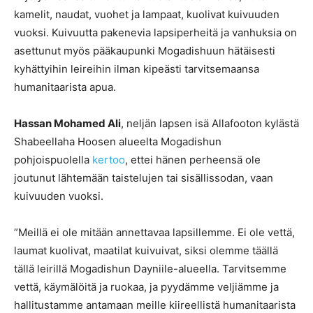
kamelit, naudat, vuohet ja lampaat, kuolivat kuivuuden
vuoksi. Kuivuutta pakenevia lapsiperheitä ja vanhuksia on
asettunut myös pääkaupunki Mogadishuun hätäisesti
kyhättyihin leireihin ilman kipeästi tarvitsemaansa
humanitaarista apua.
Hassan Mohamed Ali
, neljän lapsen isä Allafooton kylästä
Shabeellaha Hoosen alueelta Mogadishun
pohjoispuolella
kertoo
, ettei hänen perheensä ole
joutunut lähtemään taistelujen tai sisällissodan, vaan
kuivuuden vuoksi.
”Meillä ei ole mitään annettavaa lapsillemme. Ei ole vettä,
laumat kuolivat, maatilat kuivuivat, siksi olemme täällä
tällä leirillä Mogadishun Dayniile-alueella. Tarvitsemme
vettä, käymälöitä ja ruokaa, ja pyydämme veljiämme ja
hallitustamme antamaan meille kiireellistä humanitaarista