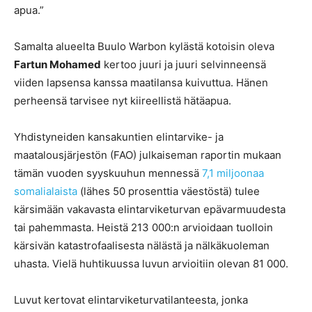
apua.”
Samalta alueelta Buulo Warbon kylästä kotoisin oleva
Fartun Mohamed
kertoo juuri ja juuri selvinneensä
viiden lapsensa kanssa maatilansa kuivuttua. Hänen
perheensä tarvisee nyt kiireellistä hätäapua.
Yhdistyneiden kansakuntien elintarvike- ja
maatalousjärjestön (FAO) julkaiseman raportin mukaan
tämän vuoden syyskuuhun mennessä
7,1 miljoonaa
somalialaista
(lähes 50 prosenttia väestöstä) tulee
kärsimään vakavasta elintarviketurvan epävarmuudesta
tai pahemmasta. Heistä 213 000:n arvioidaan tuolloin
kärsivän katastrofaalisesta nälästä ja nälkäkuoleman
uhasta. Vielä huhtikuussa luvun arvioitiin olevan 81 000.
Luvut kertovat elintarviketurvatilanteesta, jonka