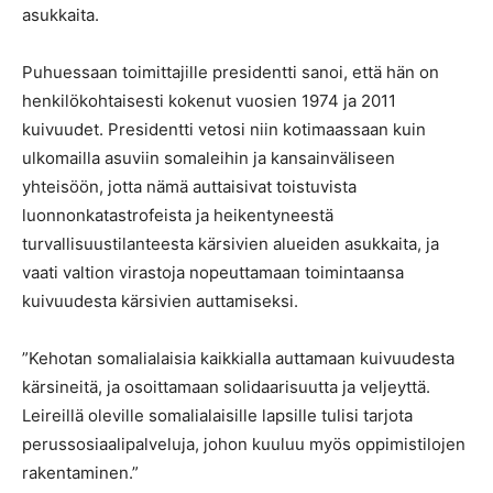
asukkaita.
Puhuessaan toimittajille presidentti sanoi, että hän on
henkilökohtaisesti kokenut vuosien 1974 ja 2011
kuivuudet. Presidentti vetosi niin kotimaassaan kuin
ulkomailla asuviin somaleihin ja kansainväliseen
yhteisöön, jotta nämä auttaisivat toistuvista
luonnonkatastrofeista ja heikentyneestä
turvallisuustilanteesta kärsivien alueiden asukkaita, ja
vaati valtion virastoja nopeuttamaan toimintaansa
kuivuudesta kärsivien auttamiseksi.
”Kehotan somalialaisia kaikkialla auttamaan kuivuudesta
kärsineitä, ja osoittamaan solidaarisuutta ja veljeyttä.
Leireillä oleville somalialaisille lapsille tulisi tarjota
perussosiaalipalveluja, johon kuuluu myös oppimistilojen
rakentaminen.”