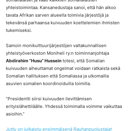
yhteistoimintaa. Kansanedustaja sanoi, että hän aikoo
tavata Afrikan sarven alueella toimivia järjestöjä ja
tekevänsä parhaansa kuivuuden koettelemien ihmisten
tukemiseksi.
Samoin monikulttuurijärjestöjen valtakunnallisen
yhteistyöverkoston Moniheli ry:n toiminnanjohtaja
Abdirahim ”Husu” Hussein
totesi, että Somalian
kuivuuden aiheuttamat ongelmat voidaan ratkaista sekä
Somalian hallituksen että Somaliassa ja ulkomailla
asuvien somalien koordinoiduilla toimilla.
”Presidentti siirsi kuivuuden lievittämisen
erityislähettiläälle. Yhdessä toimimalla voimme vaikuttaa
asioihin.”
Juttu on julkaistu ensimmäisenä Rauhanpuolustajat