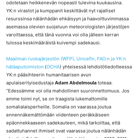
odotetaan heikkenevän nopeasti tulevina kuukausina.
YK:n virastot ja kumppanit keskittävät nyt rajalliset
resurssinsa nälänhädän ehkäisyyn ja haavoittuvimmassa
asemassa olevien suojeluun meteorologisten järjestöjen
varoittaessa, että tänä vuonna voi olla jälleen kerran
tulossa keskimääräistä kuivempi sadekausi.
Maailman ruokajärjestön (WFP), Unicefin, FAO:n ja YK:n
hätäaputoimiston
(
OCHA
) yhteisessä lehdistötiedotteessa
YK:n pääsihteerin humanitaarisen avun
apulaiserityisedustaja
Adam Abdelmoula
toteaa:
”Edessämme voi olla mahdollinen suuronnettomuus. Jos
emme toimi nyt, se on traagista lukemattomille
somalialaisperheille. Somalia on vaarassa joutua
ennennäkemättömään viidenteen peräkkäiseen
epäonnekkaaseen sadekauteen, mikä tarkoittaa, että
sadattuhannet ihmiset ovat vaarassa joutua nälänhädän