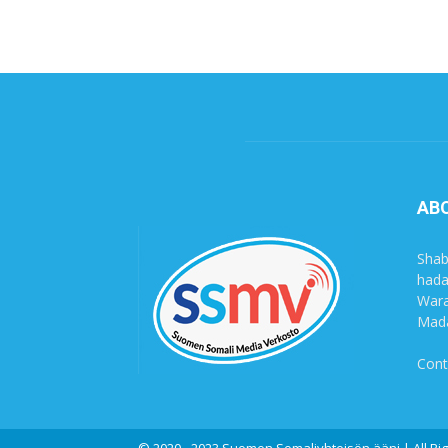
AB
Shab
hada
Wara
Mada
Cont