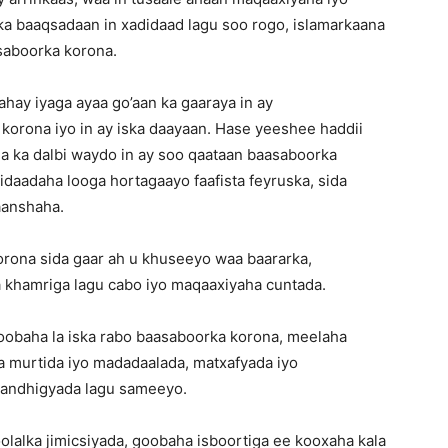
ka baaqsadaan in xadidaad lagu soo rogo, islamarkaana
saboorka korona.
hay iyaga ayaa go’aan ka gaaraya in ay
orona iyo in ay iska daayaan. Hase yeeshee haddii
 ka dalbi waydo in ay soo qaataan baasaboorka
daadaha looga hortagaayo faafista feyruska, sida
aanshaha.
ona sida gaar ah u khuseeyo waa baararka,
 khamriga lagu cabo iyo maqaaxiyaha cuntada.
goobaha la iska rabo baasaboorka korona, meelaha
a murtida iyo madadaalada, matxafyada iyo
bandhigyada lagu sameeyo.
olalka jimicsiyada, goobaha isboortiga ee kooxaha kala