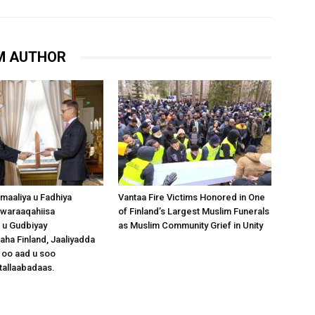
M AUTHOR
omaaliya u Fadhiya
Vantaa Fire Victims Honored in One
waraaqahiisa
of Finland’s Largest Muslim Funerals
 u Gudbiyay
as Muslim Community Grief in Unity
a Finland, Jaaliyadda
 oo aad u soo
tallaabadaas.