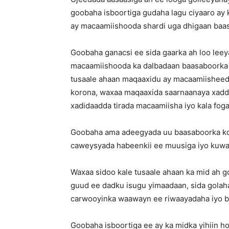
goobaha isboortiga gudaha lagu ciyaaro ay 
ay macaamiishooda shardi uga dhigaan baa
Goobaha ganacsi ee sida gaarka ah loo leeya
macaamiishooda ka dalbadaan baasaboorka k
tusaale ahaan maqaaxidu ay macaamiisheeda
korona, waxaa maqaaxida saarnaanaya xaddi
xadidaadda tirada macaamiisha iyo kala fog
Goobaha ama adeegyada uu baasaboorka kor
caweysyada habeenkii ee muusiga iyo kuwa
Waxaa sidoo kale tusaale ahaan ka mid ah 
guud ee dadku isugu yimaadaan, sida golah
carwooyinka waawayn ee riwaayadaha iyo 
Goobaha isboortiga ee ay ka midka yihiin ho