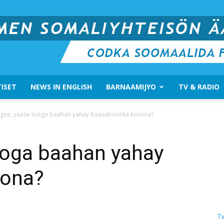
ISET
NEWS IN ENGLISH
BARNAAMIJYO
TV & RADIO
Suomen
gee, yaase looga baahan yahay baasaboorka korona?
ooga baahan yahay
rona?
Somali
T