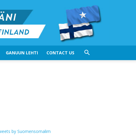
GANUUN LEHTI
CONTACT US
weets by Suomensomalim