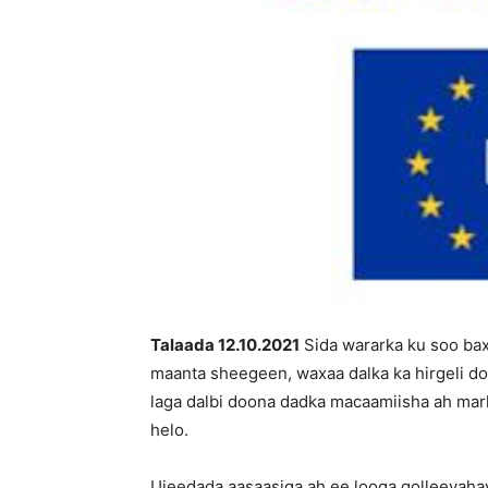
Talaada 12.10.2021
Sida wararka ku soo bax
maanta sheegeen, waxaa dalka ka hirgeli d
laga dalbi doona dadka macaamiisha ah mar
helo.
Ujeedada aasaasiga ah ee looga golleeyahay