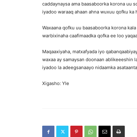
caddaynaysa ama baasaboorka korona uu soo
iyadoo waraaq ahaan ahna wuxuu qofku ka h
Waxaana qofku uu baasaboorka korona kala s
warbixinaha caafimaadka qofka ee loo yaqaa
Maqaaxiyaha, matxafyada iyo qabanqaabiya
waxaa ay samaysan doonaan ablikeeeshin la
iyadoo la adeegsanaayo nidaamka asataanta
Xigasho: Yle