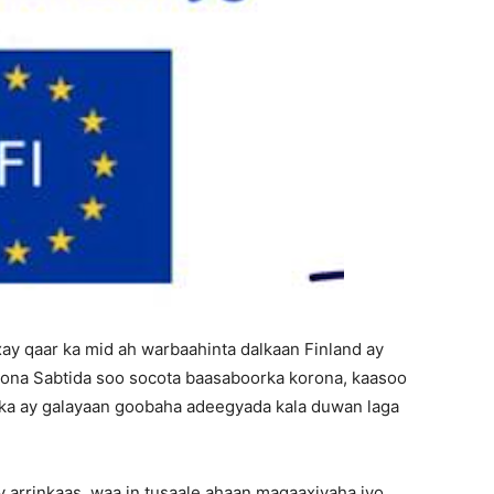
ay qaar ka mid ah warbaahinta dalkaan Finland ay
oona Sabtida soo socota baasaboorka korona, kaasoo
ka ay galayaan goobaha adeegyada kala duwan laga
 arrinkaas, waa in tusaale ahaan maqaaxiyaha iyo