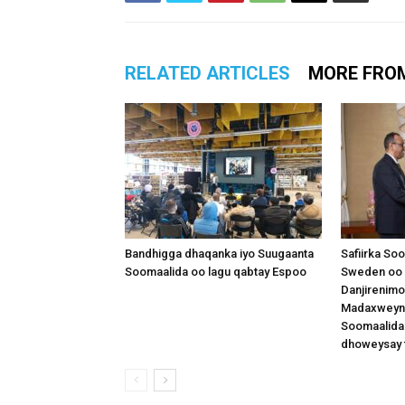
RELATED ARTICLES
MORE FRO
Bandhigga dhaqanka iyo Suugaanta
Safiirka So
Soomaalida oo lagu qabtay Espoo
Sweden oo 
Danjirenimo
Madaxweynah
Soomaalida
dhoweysay 