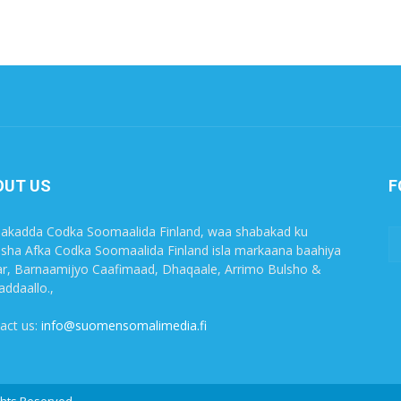
OUT US
F
akadda Codka Soomaalida Finland, waa shabakad ku
sha Afka Codka Soomaalida Finland isla markaana baahiya
r, Barnaamijyo Caafimaad, Dhaqaale, Arrimo Bulsho &
ddaallo.,
act us:
info@suomensomalimedia.fi