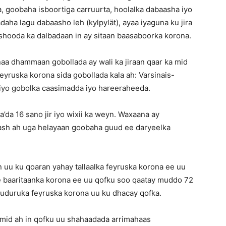
, goobaha isboortiga carruurta, hoolalka dabaasha iyo
ha lagu dabaasho leh (kylpylät), ayaa iyaguna ku jira
ishooda ka dalbadaan in ay sitaan baasaboorka korona.
aa dhammaan gobollada ay wali ka jiraan qaar ka mid
eyruska korona sida gobollada kala ah: Varsinais-
iyo gobolka caasimadda iyo hareeraheeda.
da 16 sano jir iyo wixii ka weyn. Waxaana ay
aash ah uga helayaan goobaha guud ee daryeelka
uu ku qoaran yahay tallaalka feyruska korona ee uu
e baaritaanka korona ee uu qofku soo qaatay muddo 72
uduruka feyruska korona uu ku dhacay qofka.
 mid ah in qofku uu shahaadada arrimahaas