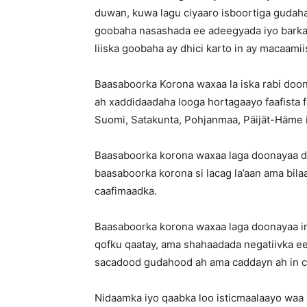
duwan, kuwa lagu ciyaaro isboortiga gudaha
goobaha nasashada ee adeegyada iyo barkada
liiska goobaha ay dhici karto in ay macaami
Baasaboorka Korona waxaa la iska rabi doon
ah xaddidaadaha looga hortagaayo faafista f
Suomi, Satakunta, Pohjanmaa, Päijät-Häme 
Baasaboorka korona waxaa laga doonayaa da’
baasaboorka korona si lacag la’aan ama bil
caafimaadka.
Baasaboorka korona waxaa laga doonayaa in 
qofku qaatay, ama shahaadada negatiivka e
sacadood gudahood ah ama caddayn ah in c
Nidaamka iyo qaabka loo isticmaalaayo waa