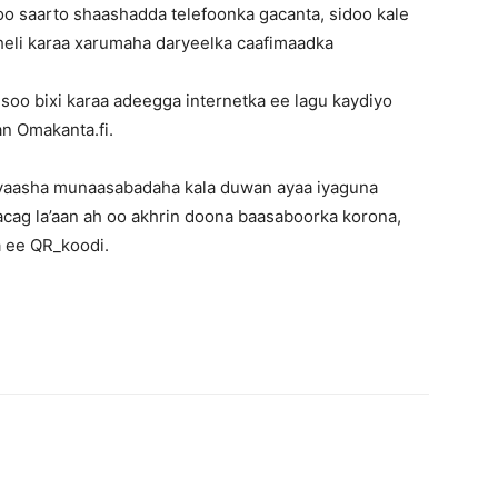
 saarto shaashadda telefoonka gacanta, sidoo kale
eli karaa xarumaha daryeelka caafimaadka
oo bixi karaa adeegga internetka ee lagu kaydiyo
n Omakanta.fi.
yaasha munaasabadaha kala duwan ayaa iyaguna
cag la’aan ah oo akhrin doona baasaboorka korona,
 ee QR_koodi.