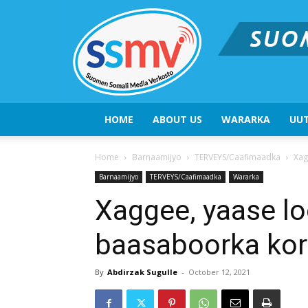
HOME
ABOUT US
WARARKA
UUT
Home
Barnaamijyo
TERVEYS/Caafimaadka
Xag
Barnaamijyo
TERVEYS/Caafimaadka
Wararka
Xaggee, yaase l
baasaboorka ko
By
Abdirzak Sugulle
-
October 12, 2021