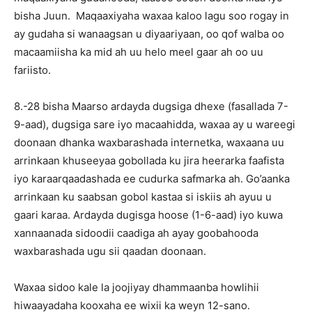
bisha Juun. Maqaaxiyaha waxaa kaloo lagu soo rogay in
ay gudaha si wanaagsan u diyaariyaan, oo qof walba oo
macaamiisha ka mid ah uu helo meel gaar ah oo uu
fariisto.
8.-28 bisha Maarso ardayda dugsiga dhexe (fasallada 7-
9-aad), dugsiga sare iyo macaahidda, waxaa ay u wareegi
doonaan dhanka waxbarashada internetka, waxaana uu
arrinkaan khuseeyaa gobollada ku jira heerarka faafista
iyo karaarqaadashada ee cudurka safmarka ah. Go’aanka
arrinkaan ku saabsan gobol kastaa si iskiis ah ayuu u
gaari karaa. Ardayda dugisga hoose (1-6-aad) iyo kuwa
xannaanada sidoodii caadiga ah ayay goobahooda
waxbarashada ugu sii qaadan doonaan.
Waxaa sidoo kale la joojiyay dhammaanba howlihii
hiwaayadaha kooxaha ee wixii ka weyn 12-sano.