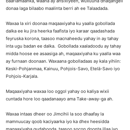
baarlamaanka, waana ay ansixiyeen, wuxuuna dhaqangeli
donaa laga bilaabo maalinta berri ah ee Talaadada.
Waxaa la xiri doonaa maqaaxiyaha ku yaalla gobollada
dalka ee ku jira heerka faafista iyo karaar qaadashada
feyruska korona, taasoo macnaheedu yahay in ay tahay
inta ugu badan ee dalka. Gobollada xaaladoodu ay tahay
midda hoose ee asaasiga ah, maqaaxiyaha ku yaalla waa
ay furnaan doonaan. Waxaana gobolladaas ay kala yihiin:
Keski-Pohjanmaa, Kainuu, Pohjois-Savo, Etelä-Savo iyo
Pohjois-Karjala.
Maqaaxiyaha waxaa loo oggol yahay oo kaliya wixii
cuntada hore loo qaadanaayo ama Take-away-ga ah.
Waxaa intaas dheer oo Jimcihii la soo dhaafay la
mamnuucay qoob kaciyaarka iyo ka dhex heesidda
maqaaxiyaha gudahooda, taasoo socon doonta illaa iyo