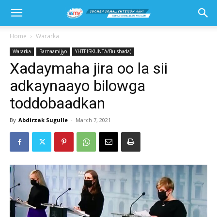
Home
Wararka
Wararka
Barnaamijyo
YHTEISKUNTA/Bulshada)
Xadaymaha jira oo la sii
adkaynaayo bilowga
toddobaadkan
By
Abdirzak Sugulle
-
March 7, 2021