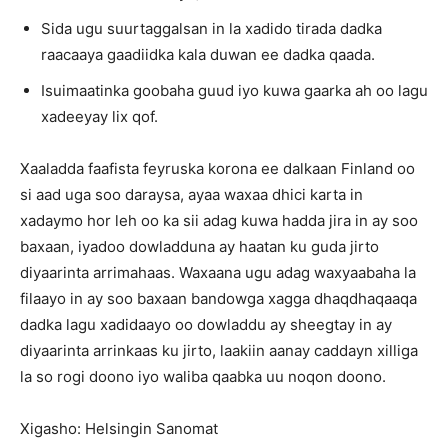
Sida ugu suurtaggalsan in la xadido tirada dadka
raacaaya gaadiidka kala duwan ee dadka qaada.
Isuimaatinka goobaha guud iyo kuwa gaarka ah oo lagu
xadeeyay lix qof.
Xaaladda faafista feyruska korona ee dalkaan Finland oo
si aad uga soo daraysa, ayaa waxaa dhici karta in
xadaymo hor leh oo ka sii adag kuwa hadda jira in ay soo
baxaan, iyadoo dowladduna ay haatan ku guda jirto
diyaarinta arrimahaas. Waxaana ugu adag waxyaabaha la
filaayo in ay soo baxaan bandowga xagga dhaqdhaqaaqa
dadka lagu xadidaayo oo dowladdu ay sheegtay in ay
diyaarinta arrinkaas ku jirto, laakiin aanay caddayn xilliga
la so rogi doono iyo waliba qaabka uu noqon doono.
Xigasho: Helsingin Sanomat