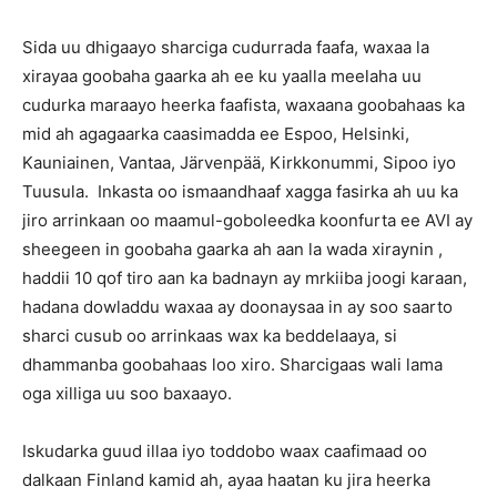
Sida uu dhigaayo sharciga cudurrada faafa, waxaa la
xirayaa goobaha gaarka ah ee ku yaalla meelaha uu
cudurka maraayo heerka faafista, waxaana goobahaas ka
mid ah agagaarka caasimadda ee Espoo, Helsinki,
Kauniainen, Vantaa, Järvenpää, Kirkkonummi, Sipoo iyo
Tuusula. Inkasta oo ismaandhaaf xagga fasirka ah uu ka
jiro arrinkaan oo maamul-goboleedka koonfurta ee AVI ay
sheegeen in goobaha gaarka ah aan la wada xiraynin ,
haddii 10 qof tiro aan ka badnayn ay mrkiiba joogi karaan,
hadana dowladdu waxaa ay doonaysaa in ay soo saarto
sharci cusub oo arrinkaas wax ka beddelaaya, si
dhammanba goobahaas loo xiro. Sharcigaas wali lama
oga xilliga uu soo baxaayo.
Iskudarka guud illaa iyo toddobo waax caafimaad oo
dalkaan Finland kamid ah, ayaa haatan ku jira heerka