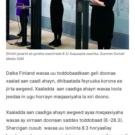
Shirkii jaraa'id ee golaha wasiirrada 8.3/ Xuquuqda sawirka: Suomen Somali
Media SSM
Dalka Finland waxaa uu toddobaadkaan geli doonaa
xaalad aan caadi ahayn, dhibaatada feyruska korona ee
jirta awgeed. Xaaladda aan caadiga ahayn waxaa loola
jeedaa in ugu horrayn maqaaxiyaha la xiri doono.
Xaaladda aan caadiga ahayn awgeed ayaa maqaaxiyaha
waxaa ay xirnaan doonaan saddex toddobaad (8.-28.3).
Sharcigan cusub waxaa uu isniinta 8.3 horyaallay