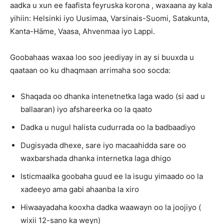
aadka u xun ee faafista feyruska korona , waxaana ay kala
yihiin: Helsinki iyo Uusimaa, Varsinais-Suomi, Satakunta,
Kanta-Häme, Vaasa, Ahvenmaa iyo Lappi.
Goobahaas waxaa loo soo jeediyay in ay si buuxda u
qaataan oo ku dhaqmaan arrimaha soo socda:
Shaqada oo dhanka intenetnetka laga wado (si aad u
ballaaran) iyo afshareerka oo la qaato
Dadka u nugul halista cudurrada oo la badbaadiyo
Dugisyada dhexe, sare iyo macaahidda sare oo
waxbarshada dhanka internetka laga dhigo
Isticmaalka goobaha guud ee la isugu yimaado oo la
xadeeyo ama gabi ahaanba la xiro
Hiwaayadaha kooxha dadka waawayn oo la joojiyo (
wixii 12-sano ka weyn)