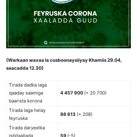
(Warkaan waxaa la cusboonaysiiyay Khamiis 29.04,
saacadda 12.30)
Tirada dadka laga
qaaday saamiga
4 457 900
(+ 20 700)
baarista korona
Tirada laga helay
86 613
(+ 208)
feyruska
Tirada daryeelka
isbitaallada
59
(-5)