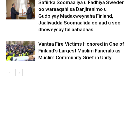
Safiirka Soomaaliya u Fadhiya Sweden
oo waraaqahiisa Danjirenimo u
Gudbiyay Madaxweynaha Finland,
Jaaliyadda Soomaalida oo aad u soo
dhoweysay tallaabadaas.
Vantaa Fire Victims Honored in One of
Finland’s Largest Muslim Funerals as
Muslim Community Grief in Unity