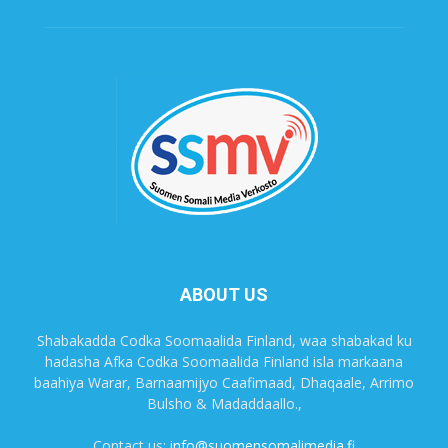
ABOUT US
Shabakadda Codka Soomaalida Finland, waa shabakad ku
hadasha Afka Codka Soomaalida Finland isla markaana
baahiya Warar, Barnaamijyo Caafimaad, Dhaqaale, Arrimo
Bulsho & Madaddaallo.,
Contact us:
info@suomensomalimedia.fi