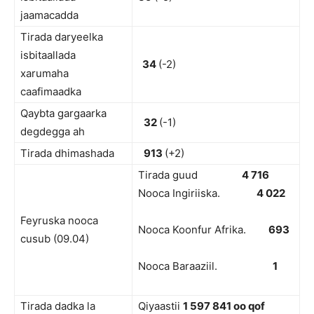
jaamacadda
Tirada daryeelka
isbitaallada
34
(-2)
xarumaha
caafimaadka
Qaybta gargaarka
32
(-1)
degdegga ah
Tirada dhimashada
913
(+2)
Tirada guud
4 716
Nooca Ingiriiska.
4 022
Feyruska nooca
Nooca Koonfur Afrika.
693
cusub (09.04)
Nooca Baraaziil.
1
Tirada dadka la
Qiyaastii
1 597 841 oo qof