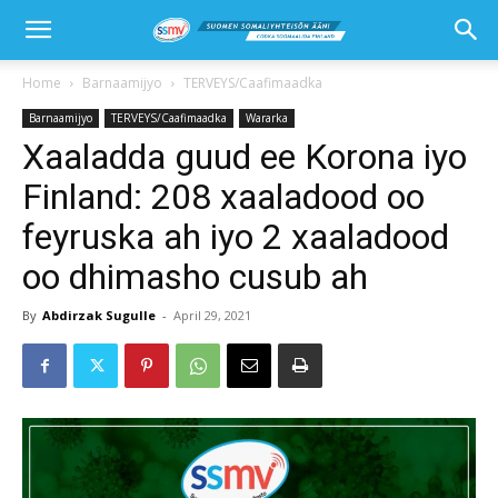
Home
Barnaamijyo
TERVEYS/Caafimaadka
Barnaamijyo
TERVEYS/Caafimaadka
Wararka
Xaaladda guud ee Korona iyo
Finland: 208 xaaladood oo
feyruska ah iyo 2 xaaladood
oo dhimasho cusub ah
By
Abdirzak Sugulle
-
April 29, 2021