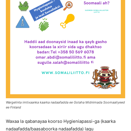
Wargelinta imtixaanka kaarka nadaafadda ee Golaha Midnimada Soomaaliyeed
ee Finland
Waxaa la qabanayaa koorso Hygieniapassi-ga (kaarka
nadaafadda/
baasaboorka nadaafadda
) lagu