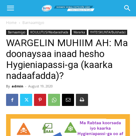
Home
Barnaamijyo
Barnaamijyo
KOULUTUS/Waxbarashada
Wararka
YHTEISKUNTA/Bulshada)
WARGELIN MUHIIM AH: Ma
doonaysaa inaad hesho
Hygieniapassi-ga (kaarka
nadaafadda)?
By
admin
-
August 19, 2020