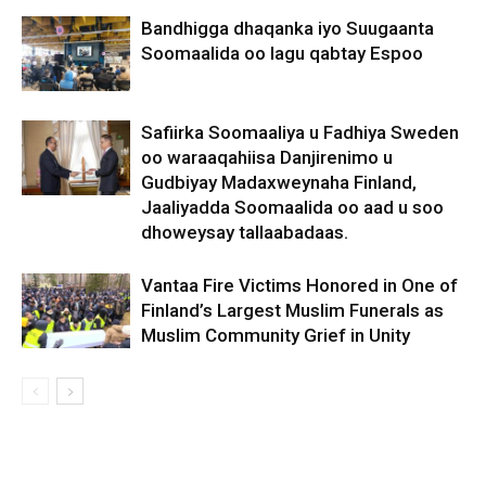
Bandhigga dhaqanka iyo Suugaanta
Soomaalida oo lagu qabtay Espoo
Safiirka Soomaaliya u Fadhiya Sweden
oo waraaqahiisa Danjirenimo u
Gudbiyay Madaxweynaha Finland,
Jaaliyadda Soomaalida oo aad u soo
dhoweysay tallaabadaas.
Vantaa Fire Victims Honored in One of
Finland’s Largest Muslim Funerals as
Muslim Community Grief in Unity