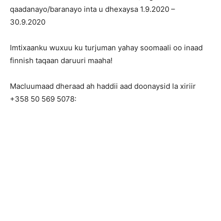
qaadanayo/baranayo inta u dhexaysa 1.9.2020 –
30.9.2020
Imtixaanku wuxuu ku turjuman yahay soomaali oo inaad
finnish taqaan daruuri maaha!
Macluumaad dheraad ah haddii aad doonaysid la xiriir
+358 50 569 5078: