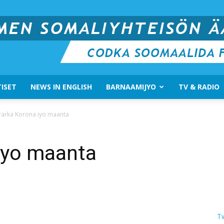
ISET
NEWS IN ENGLISH
BARNAAMIJYO
TV & RADIO
Suomen
arka Korona iyo maanta
iyo maanta
Somali
T