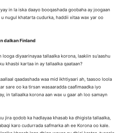
yay in la iska daayo booqashada goobaha ay joogaan
u nugul khatarta cudurka, haddii xitaa wax yar oo
n dalkan Finland
looga diyaarinayaa tallaalka korona, laakiin su’aashu
 khasbi kartaa in ay tallaalka qaataan?
aallaal qaadashada waa mid ikhtiyaari ah, taasoo loola
tar sare oo ka tirsan wasaaradda caafimaadka iyo
y, in tallaalka korona aan wax u gaar ah loo samayn
 jira qodob ka hadlayaa khasab ka dhigista tallaalka,
dabaqi karo cudurrada safmarka ah ee Korona oo kale.