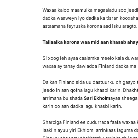
Waxaa kaloo maamulka magaaladu soo jeedi
dadka waaweyn iyo dadka ka tisran kooxaha 
astaamaha feyruska korona aad isku aragto.
Tallaalka korona waa mid aan khasab ahay
Si xoog leh ayaa caalamka meelo kala duwan 
waxaa ay tahay dawladda Finland dadka ma ku
Dalkan Finland sida uu dastuurku dhigaayo t
jeedo in aan qofna lagu khasbi karin. Dhakh
arrimaha bulshada
Sari Ekholm
ayaa sheegaa
karin oo aan dadka lagu khasbi karin.
Sharciga Finland ee cudurrada faafa waxaa ku
laakiin ayuu yiri Ekhlom, arrinkaas laguma 