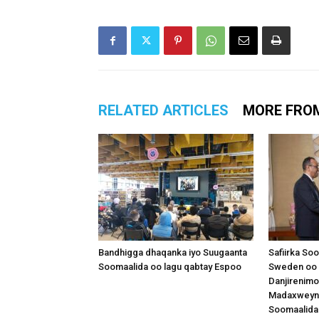
RELATED ARTICLES
MORE FRO
Bandhigga dhaqanka iyo Suugaanta
Safiirka So
Soomaalida oo lagu qabtay Espoo
Sweden oo 
Danjirenimo
Madaxweynah
Soomaalida