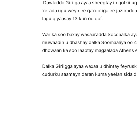
Dawladda Giriiga ayaa sheegtay in qofkii u
xerada ugu weyn ee qaxootiga ee jaziiradda 
lagu qiyaasay 13 kun oo qof.
War ka soo baxay wasaaradda Socdaalka aya
muwaadin u dhashay dalka Soomaaliya oo 40
dhowaan ka soo laabtay magaalada Athens e
Dalka Giriigga ayaa waxaa u dhintay feyrusk
cudurku saameyn daran kuma yeelan sida da