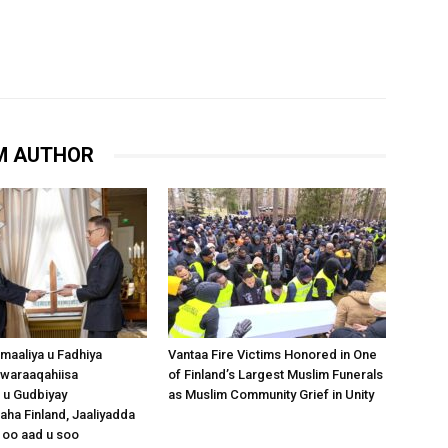
M AUTHOR
omaaliya u Fadhiya
Vantaa Fire Victims Honored in One
waraaqahiisa
of Finland’s Largest Muslim Funerals
 u Gudbiyay
as Muslim Community Grief in Unity
a Finland, Jaaliyadda
 oo aad u soo