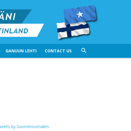
GANUUN LEHTI
CONTACT US
weets by Suomensomalim