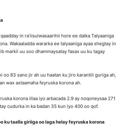
na
qaadday in ra’iisulwasaarihii hore ee dalka Talyaaniga
rona. Wakaaladda wararka ee talyaaniga ayaa shegtay in
dib markii uu soo dhammaysatay fasax uu ku tagay
o 83 sano jir ah uu haatan ku jiro karantiil guriga ah,
qan wax astaamaha feyruska korona ah.
yruska korona illaa iyo arbacada 2.9 ay noqoneysaa 271
ay cudurka in ka badan 35 kun iyo 400 oo qof.
oo ku taalla giriiga oo laga helay feyruska korona