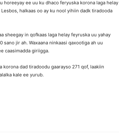
gu horeeyay ee uu ku dhaco feryuska korona laga helay
Lesbos, halkaas oo ay ku nool yihiin dadk tiradooda
a sheegay in qofkaas laga helay feyruska uu yahay
 sano jir ah. Waxaana ninkaasi qaxootiga ah uu
e caasimadda giriigga.
a korona dad tiradoodu gaarayso 271 qof, laakiin
lalka kale ee yurub.