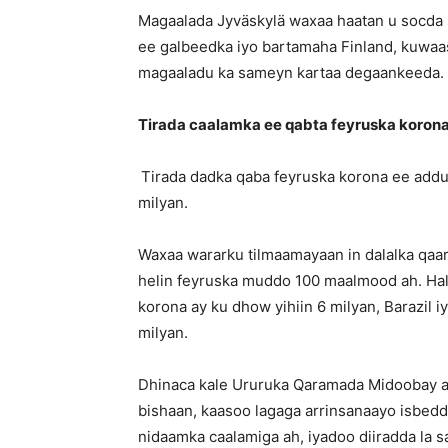
Magaalada Jyväskylä waxaa haatan u socda
ee galbeedka iyo bartamaha Finland, kuwaa
magaaladu ka sameyn kartaa degaankeeda.
Tirada caalamka ee qabta feyruska korona 
Tirada dadka qaba feyruska korona ee add
milyan.
Waxaa wararku tilmaamayaan in dalalka qaar 
helin feyruska muddo 100 maalmood ah. Hal
korona ay ku dhow yihiin 6 milyan, Barazil 
milyan.
Dhinaca kale Ururuka Qaramada Midoobay a
bishaan, kaasoo lagaga arrinsanaayo isbedde
nidaamka caalamiga ah, iyadoo diiradda la 