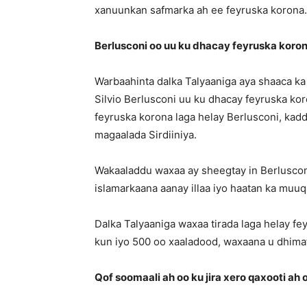
xanuunkan safmarka ah ee feyruska korona.
Berlusconi oo uu ku dhacay feyruska koro
Warbaahinta dalka Talyaaniga aya shaaca ka 
Silvio Berlusconi uu ku dhacay feyruska ko
feyruska korona laga helay Berlusconi, kad
magaalada Sirdiiniya.
Wakaaladdu waxaa ay sheegtay in Berlusconi o
islamarkaana aanay illaa iyo haatan ka muu
Dalka Talyaaniga waxaa tirada laga helay fe
kun iyo 500 oo xaaladood, waxaana u dhimat
Qof soomaali ah oo ku jira xero qaxooti ah 