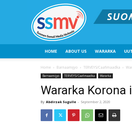
HOME
ABOUT US
WARARKA
UUT
Home
Barnaamijyo
TERVEYS/Caafimaadka
War
Barnaamijyo
TERVEYS/Caafimaadka
Wararka
Wararka Korona 
By
Abdirzak Sugulle
-
September 2, 2020