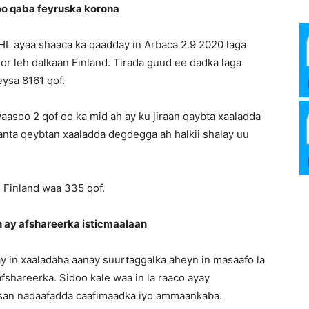
oo qaba feyruska korona
Media
L ayaa shaaca ka qaadday in Arbaca 2.9 2020 laga
or leh dalkaan Finland. Tirada guud ee dadka laga
eysa 8161 qof.
Verkosto
waasoo 2 qof oo ka mid ah ay ku jiraan qaybta xaaladda
anta qeybtan xaaladda degdegga ah halkii shalay uu
 Finland waa 335 qof.
n ay afshareerka isticmaalaan
 in xaaladaha aanay suurtaggalka aheyn in masaafo la
 afshareerka. Sidoo kale waa in la raaco ayay
bsan nadaafadda caafimaadka iyo ammaankaba.