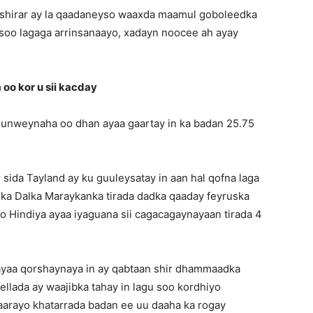
 shirar ay la qaadaneyso waaxda maamul goboleedka
soo lagaga arrinsanaayo, xadayn noocee ah ayay
oo kor u sii kacday
uunweynaha oo dhan ayaa gaartay in ka badan 25.75
sida Tayland ay ku guuleysatay in aan hal qofna laga
ka Dalka Maraykanka tirada dadka qaaday feyruska
iyo Hindiya ayaa iyaguana sii cagacagaynayaan tirada 4
yaa qorshaynaya in ay qabtaan shir dhammaadka
llada ay waajibka tahay in lagu soo kordhiyo
saarayo khatarrada badan ee uu daaha ka rogay