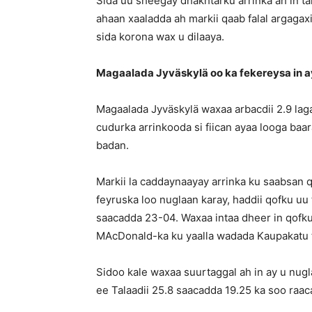
Sida uu sheegay dhakhtarku arrinka ah in tal
ahaan xaaladda ah markii qaab falal argagax
sida korona wax u dilaaya.
Magaalada Jyväskylä oo ka fekereysa in a
Magaalada Jyväskylä waxaa arbacdii 2.9 lag
cudurka arrinkooda si fiican ayaa looga baa
badan.
Markii la caddaynaayay arrinka ku saabsan 
feyruska loo nuglaan karay, haddii qofku u
saacadda 23-04. Waxaa intaa dheer in qofku
MAcDonald-ka ku yaalla wadada Kaupakatu ta
Sidoo kale waxaa suurtaggal ah in ay u nug
ee Talaadii 25.8 saacadda 19.25 ka soo raac