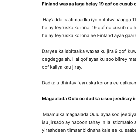
Finland waxaa laga helay 19 qof oo cusub 
Hay’adda caafimaadka iyo nololwanaagga TH
helay feyruska korona 19 qof oo cusub oo h
helay feyruska korona ee Finland ayaa gaar
Daryeelka isbitaalka waxaa ku jira 9 qof, ku
degdegga ah. Hal qof ayaa ku soo biirey ma
qof kaliya kau jiray.
Dadka u dhintay feyruska korona ee dalkaan
Magaalada Oulu oo dadka u soo jeedisay i
Maamulka magaalada Oulu ayaa soo jeediyay
isu jirsado ay haboon tahay in la isticmaalo
yiraahdeen tilmaanbixinaha kale ee ku saa