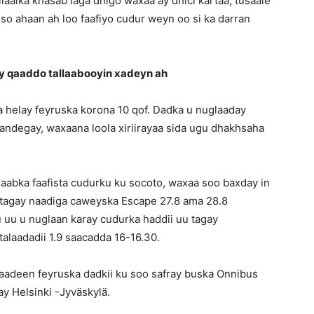
laalka khasab laga dhigo waxaa ay dhici kartaa, tusaale
iso ahaan ah loo faafiyo cudur weyn oo si ka darran
y qaaddo tallaabooyin xadeyn ah
a helay feyruska korona 10 qof. Dadka u nuglaaday
randegay, waxaana loola xiriirayaa sida ugu dhakhsaha
qaabka faafista cudurku ku socoto, waxaa soo baxday in
u tagay naadiga caweyska Escape 27.8 ama 28.8
 uu u nuglaan karay cudurka haddii uu tagay
laadadii 1.9 saacadda 16-16.30.
laadeen feyruska dadkii ku soo safray buska Onnibus
ay Helsinki -Jyväskylä.