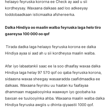
helaayo feyruska kororna ee Check ay aad u sii
kordheysay. Waxaana dalkaas aad loo adkeeyay
toddobaadkaan isticmaalka afshereerka.
Dalka Hindiya oo maalin walba feyruska laga helo tiro
gaareysa 100 000 oo qof
Tirada dadka laga helaayo feyruska korona ee dalka
Hindiya ayaa si aad ah u sii kordheysa maalin walba.
Afar iyo labaatankii saac ee la soo dhaafay waxaa dalka
Hindiya laga helay 97 570 qof oo qaba feyruska korona,
sidaasna waxaa sheegay wasaaradda caafidmaadka ee
dalkaas. Waxaana feyrsku uu haatan ku faafayaa
dhammaan magaalooyinka waawayn iyo goobaha ka
baxsan ee tuulooyinka ahba. Waxaana maalin walba dalka
Hindiya feyruska awgiis u dhinta qiyaastii 1000 qof.