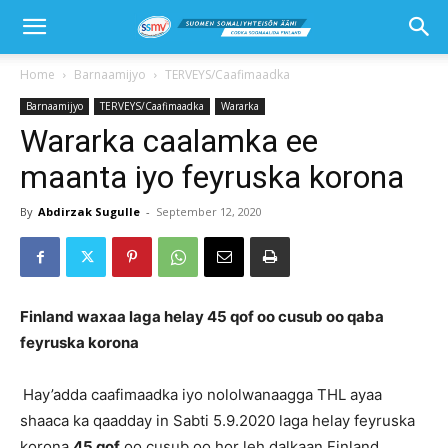
Home
Barnaamijyo
TERVEYS/Caafimaadka
Barnaamijyo
TERVEYS/Caafimaadka
Wararka
Wararka caalamka ee
maanta iyo feyruska korona
By
Abdirzak Sugulle
-
September 12, 2020
Finland waxaa laga helay 45 qof oo cusub oo qaba
feyruska korona
Hay’adda caafimaadka iyo nololwanaagga THL ayaa
shaaca ka qaadday in Sabti 5.9.2020 laga helay feyruska
korona
45 qof
oo cusub oo hor leh dalkaan Finland.