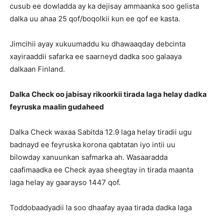
cusub ee dowladda ay ka dejisay ammaanka soo gelista
dalka uu ahaa 25 qof/boqolkii kun ee qof ee kasta.
Jimcihii ayay xukuumaddu ku dhawaaqday debcinta
xayiraaddii safarka ee saarneyd dadka soo galaaya
dalkaan Finland.
Dalka Check oo jabisay rikoorkii tirada laga helay dadka
feyruska maalin gudaheed
Dalka Check waxaa Sabitda 12.9 laga helay tiradii ugu
badnayd ee feyruska korona qabtatan iyo intii uu
bilowday xanuunkan safmarka ah. Wasaaradda
caafimaadka ee Check ayaa sheegtay in tirada maanta
laga helay ay gaarayso 1447 qof.
Toddobaadyadii la soo dhaafay ayaa tirada dadka laga