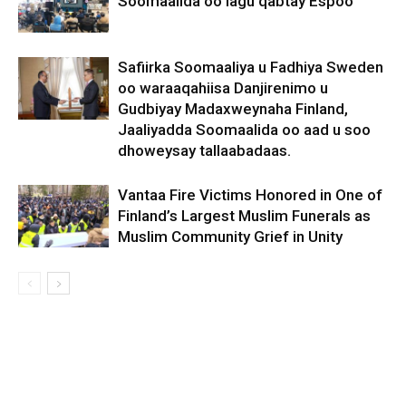
Soomaalida oo lagu qabtay Espoo
Safiirka Soomaaliya u Fadhiya Sweden
oo waraaqahiisa Danjirenimo u
Gudbiyay Madaxweynaha Finland,
Jaaliyadda Soomaalida oo aad u soo
dhoweysay tallaabadaas.
Vantaa Fire Victims Honored in One of
Finland’s Largest Muslim Funerals as
Muslim Community Grief in Unity