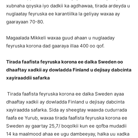
xubnaha qoyska iyo dadkii ka agdhawaa, tirada ardeyda u
nuglaatay feyruska ee karantiilka la geliyay waxaa ay
gaarayaan 70-80.
Magaalada Mikkeli waxaa guud ahaan u nuglaaday
feyruska korona dad gaaraya illaa 400 oo qof.
Tirada faafista feyruska korona ee dalka Sweden oo
dhaaftay xadkii ay dowladda Finland u dejisay dabcinta
xayiraaddii safarka
Tirada faafista feyruska korona ee dalka Sweden ayaa
dhaaftay xadkii ay dowladda Finland u dejisay dabcinta
xayiraadda safarka. Sida ay sheegtay waaxda cudurrada
faafa ee Yurub, waxaa tirada faafista feyruska korona ee
Sweden ay gaartay 25,7/ boqolkii kun ee qofba mudadii
14 ka maalmood ahaa ee ugu dambeeyay, halka uu xadka