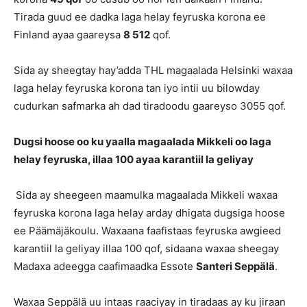
Tirada guud ee dadka laga helay feyruska korona ee
Finland ayaa gaareysa
8 512
qof.
Sida ay sheegtay hay’adda THL magaalada Helsinki waxaa
laga helay feyruska korona tan iyo intii uu bilowday
cudurkan safmarka ah dad tiradoodu gaareyso 3055 qof.
Dugsi hoose oo ku yaalla magaalada Mikkeli oo laga
helay feyruska, illaa 100 ayaa karantiil la geliyay
Sida ay sheegeen maamulka magaalada Mikkeli waxaa
feyruska korona laga helay arday dhigata dugsiga hoose
ee Päämäjäkoulu. Waxaana faafistaas feyruska awgieed
karantiil la geliyay illaa 100 qof, sidaana waxaa sheegay
Madaxa adeegga caafimaadka Essote
Santeri Seppälä
.
Waxaa Seppälä uu intaas raaciyay in tiradaas ay ku jiraan