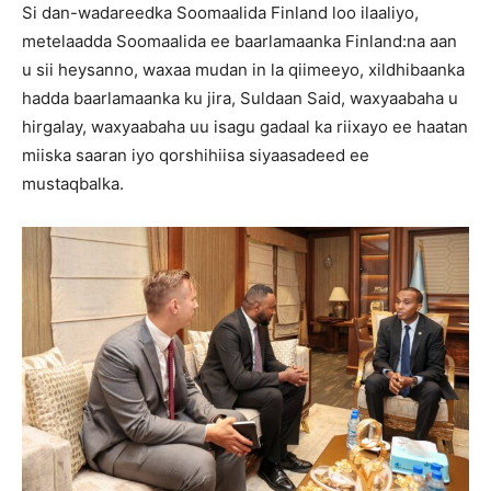
Si dan-wadareedka Soomaalida Finland loo ilaaliyo,
metelaadda Soomaalida ee baarlamaanka Finland:na aan
u sii heysanno, waxaa mudan in la qiimeeyo, xildhibaanka
hadda baarlamaanka ku jira, Suldaan Said, waxyaabaha u
hirgalay, waxyaabaha uu isagu gadaal ka riixayo ee haatan
miiska saaran iyo qorshihiisa siyaasadeed ee
mustaqbalka.