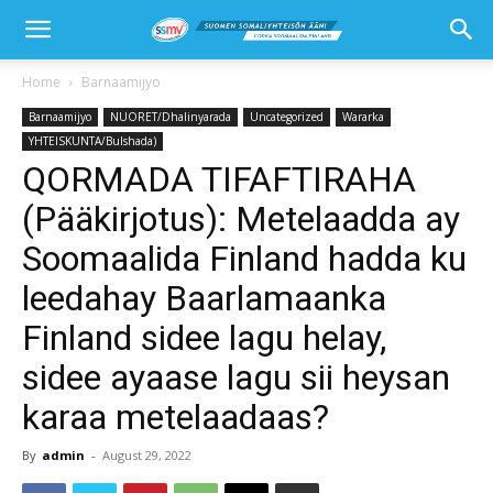
Home
Barnaamijyo
Barnaamijyo
NUORET/Dhalinyarada
Uncategorized
Wararka
YHTEISKUNTA/Bulshada)
QORMADA TIFAFTIRAHA
(Pääkirjotus): Metelaadda ay
Soomaalida Finland hadda ku
leedahay Baarlamaanka
Finland sidee lagu helay,
sidee ayaase lagu sii heysan
karaa metelaadaas?
By
admin
-
August 29, 2022