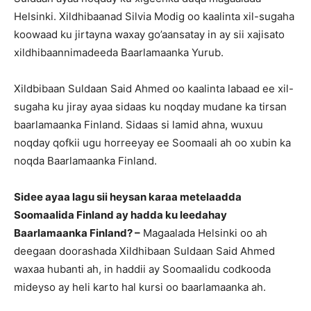
Helsinki. Xildhibaanad Silvia Modig oo kaalinta xil-sugaha
koowaad ku jirtayna waxay go’aansatay in ay sii xajisato
xildhibaannimadeeda Baarlamaanka Yurub.
Xildbibaan Suldaan Said Ahmed oo kaalinta labaad ee xil-
sugaha ku jiray ayaa sidaas ku noqday mudane ka tirsan
baarlamaanka Finland. Sidaas si lamid ahna, wuxuu
noqday qofkii ugu horreeyay ee Soomaali ah oo xubin ka
noqda Baarlamaanka Finland.
Sidee ayaa lagu sii heysan karaa metelaadda
Soomaalida Finland ay hadda ku leedahay
Baarlamaanka Finland? –
Magaalada Helsinki oo ah
deegaan doorashada Xildhibaan Suldaan Said Ahmed
waxaa hubanti ah, in haddii ay Soomaalidu codkooda
mideyso ay heli karto hal kursi oo baarlamaanka ah.