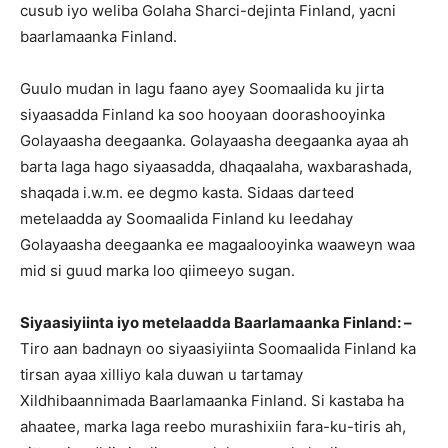
cusub iyo weliba Golaha Sharci-dejinta Finland, yacni
baarlamaanka Finland.
Guulo mudan in lagu faano ayey Soomaalida ku jirta
siyaasadda Finland ka soo hooyaan doorashooyinka
Golayaasha deegaanka. Golayaasha deegaanka ayaa ah
barta laga hago siyaasadda, dhaqaalaha, waxbarashada,
shaqada i.w.m. ee degmo kasta. Sidaas darteed
metelaadda ay Soomaalida Finland ku leedahay
Golayaasha deegaanka ee magaalooyinka waaweyn waa
mid si guud marka loo qiimeeyo sugan.
Siyaasiyiinta iyo metelaadda Baarlamaanka Finland: –
Tiro aan badnayn oo siyaasiyiinta Soomaalida Finland ka
tirsan ayaa xilliyo kala duwan u tartamay
Xildhibaannimada Baarlamaanka Finland. Si kastaba ha
ahaatee, marka laga reebo murashixiin fara-ku-tiris ah,