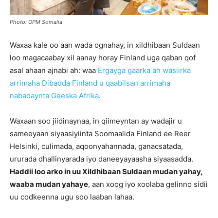
Photo: OPM Somalia
Waxaa kale oo aan wada ognahay, in xildhibaan Suldaan
loo magacaabay xil aanay horay Finland uga qaban qof
asal ahaan ajnabi ah: waa
Ergayga gaarka ah wasiirka
arrimaha Dibadda Finland u qaabilsan arrimaha
nabadaynta Geeska Afrika
.
Waxaan soo jiidinaynaa, in qiimeyntan ay wadajir u
sameeyaan siyaasiyiinta Soomaalida Finland ee Reer
Helsinki, culimada, aqoonyahannada, ganacsatada,
ururada dhallinyarada iyo daneeyayaasha siyaasadda.
Haddii loo arko in uu Xildhibaan Suldaan mudan yahay,
waaba mudan yahaye
, aan xoog iyo xoolaba gelinno sidii
uu codkeenna ugu soo laaban lahaa.