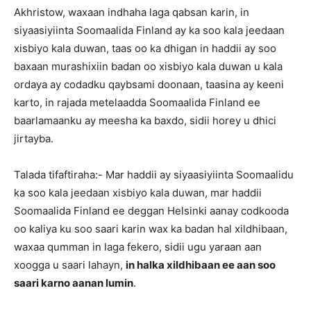
Akhristow, waxaan indhaha laga qabsan karin, in
siyaasiyiinta Soomaalida Finland ay ka soo kala jeedaan
xisbiyo kala duwan, taas oo ka dhigan in haddii ay soo
baxaan murashixiin badan oo xisbiyo kala duwan u kala
ordaya ay codadku qaybsami doonaan, taasina ay keeni
karto, in rajada metelaadda Soomaalida Finland ee
baarlamaanku ay meesha ka baxdo, sidii horey u dhici
jirtayba.
Talada tifaftiraha:- Mar haddii ay siyaasiyiinta Soomaalidu
ka soo kala jeedaan xisbiyo kala duwan, mar haddii
Soomaalida Finland ee deggan Helsinki aanay codkooda
oo kaliya ku soo saari karin wax ka badan hal xildhibaan,
waxaa qumman in laga fekero, sidii ugu yaraan aan
xoogga u saari lahayn,
in halka xildhibaan ee aan soo
saari karno aanan lumin
.