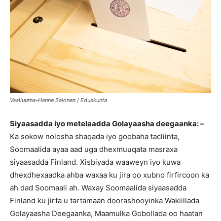
Vaaliuurna-Hanne Salonen / Eduskunta
Siyaasadda iyo metelaadda Golayaasha deegaanka: –
Ka sokow nolosha shaqada iyo goobaha tacliinta,
Soomaalida ayaa aad uga dhexmuuqata masraxa
siyaasadda Finland. Xisbiyada waaweyn iyo kuwa
dhexdhexaadka ahba waxaa ku jira oo xubno firfircoon ka
ah dad Soomaali ah. Waxay Soomaalida siyaasadda
Finland ku jirta u tartamaan doorashooyinka Wakiillada
Golayaasha Deegaanka, Maamulka Gobollada oo haatan