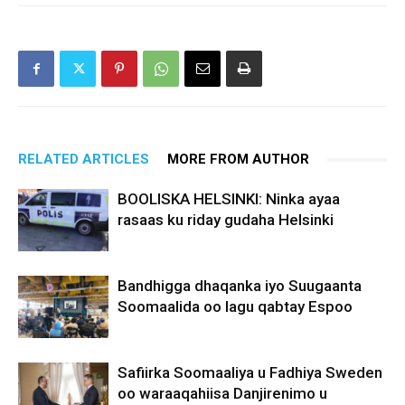
RELATED ARTICLES
MORE FROM AUTHOR
BOOLISKA HELSINKI: Ninka ayaa
rasaas ku riday gudaha Helsinki
Bandhigga dhaqanka iyo Suugaanta
Soomaalida oo lagu qabtay Espoo
Safiirka Soomaaliya u Fadhiya Sweden
oo waraaqahiisa Danjirenimo u