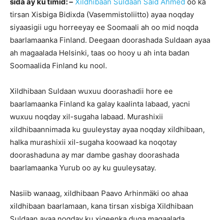
sida ay ku timid: –
Xildhibaan Suldaan Said Ahmed
oo ka
tirsan Xisbiga Bidixda (Vasemmistoliitto) ayaa noqday
siyaasigii ugu horreeyay ee Soomaali ah oo mid noqda
baarlamaanka Finland. Deegaan doorashada Suldaan ayaa
ah magaalada Helsinki, taas oo hooy u ah inta badan
Soomaalida Finland ku nool.
Xildhibaan Suldaan wuxuu doorashadii hore ee
baarlamaanka Finland ka galay kaalinta labaad, yacni
wuxuu noqday xil-sugaha labaad. Murashixii
xildhibaannimada ku guuleystay ayaa noqday xildhibaan,
halka murashixii xil-sugaha koowaad ka noqotay
doorashaduna ay mar dambe gashay doorashada
baarlamaanka Yurub oo ay ku guuleysatay.
Nasiib wanaag, xildhibaan Paavo Arhinmäki oo ahaa
xildhibaan baarlamaan, kana tirsan xisbiga Xildhibaan
Suldaan ayaa noqday ku xigeenka duqa magaalada