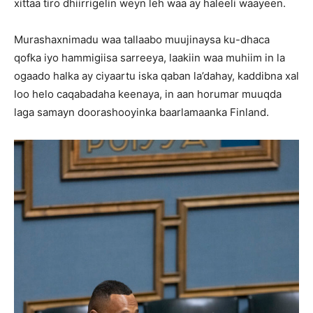
xittaa tiro dhiirrigelin weyn leh waa ay haleeli waayeen.
Murashaxnimadu waa tallaabo muujinaysa ku-dhaca
qofka iyo hammigiisa sarreeya, laakiin waa muhiim in la
ogaado halka ay ciyaartu iska qaban la’dahay, kaddibna xal
loo helo caqabadaha keenaya, in aan horumar muuqda
laga samayn doorashooyinka baarlamaanka Finland.