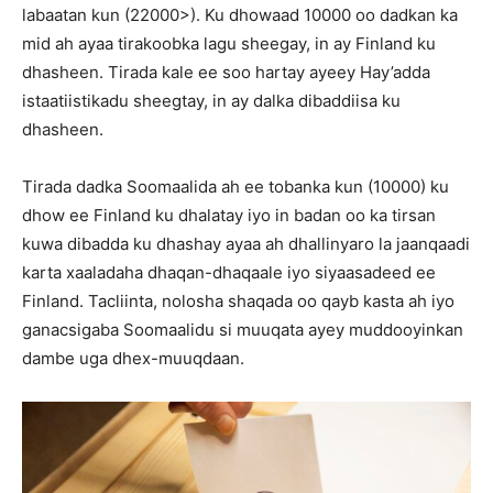
labaatan kun (22000>). Ku dhowaad 10000 oo dadkan ka
mid ah ayaa tirakoobka lagu sheegay, in ay Finland ku
dhasheen. Tirada kale ee soo hartay ayeey Hay’adda
istaatiistikadu sheegtay, in ay dalka dibaddiisa ku
dhasheen.
Tirada dadka Soomaalida ah ee tobanka kun (10000) ku
dhow ee Finland ku dhalatay iyo in badan oo ka tirsan
kuwa dibadda ku dhashay ayaa ah dhallinyaro la jaanqaadi
karta xaaladaha dhaqan-dhaqaale iyo siyaasadeed ee
Finland. Tacliinta, nolosha shaqada oo qayb kasta ah iyo
ganacsigaba Soomaalidu si muuqata ayey muddooyinkan
dambe uga dhex-muuqdaan.