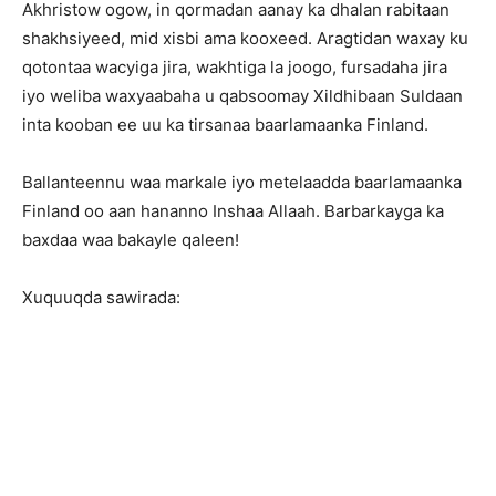
Akhristow ogow, in qormadan aanay ka dhalan rabitaan
shakhsiyeed, mid xisbi ama kooxeed. Aragtidan waxay ku
qotontaa wacyiga jira, wakhtiga la joogo, fursadaha jira
iyo weliba waxyaabaha u qabsoomay Xildhibaan Suldaan
inta kooban ee uu ka tirsanaa baarlamaanka Finland.
Ballanteennu waa markale iyo metelaadda baarlamaanka
Finland oo aan hananno Inshaa Allaah. Barbarkayga ka
baxdaa waa bakayle qaleen!
Xuquuqda sawirada: