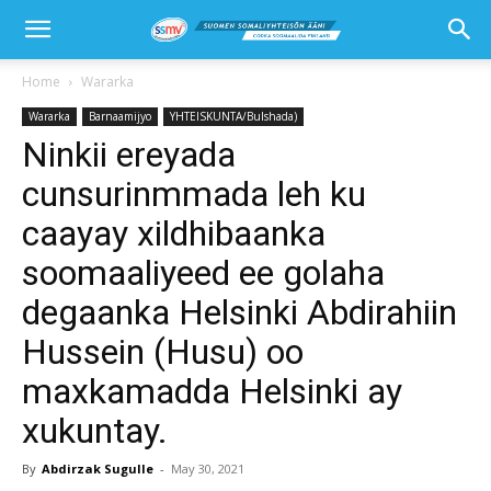
Home
Wararka
Wararka
Barnaamijyo
YHTEISKUNTA/Bulshada)
Ninkii ereyada
cunsurinmmada leh ku
caayay xildhibaanka
soomaaliyeed ee golaha
degaanka Helsinki Abdirahiin
Hussein (Husu) oo
maxkamadda Helsinki ay
xukuntay.
By
Abdirzak Sugulle
-
May 30, 2021