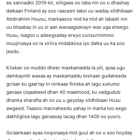
ee sannadkii 2019-kii, xilligaas oo laba nin oo u dhashay
dalkaan Finland ay soo raaceen taksi uu waday xildhibaan
Abdirahiim Huusu, markaasoo mid ka mid ah labadii nin
uu bilaabay in uu si aan wanaagsanayn wax uga sheego
Husu, isagoo u adeegsaday ereyo cunsurinimmo
muujinaaya oo la xiriira midabkiisa iyo dalka uu ka soo
jeedo.
Kiiskan oo muddo dheer maxkamadda la yiil, ayaa ugu
dambayntii waxaa ay maxkamaddu bishaan gudaheeda
go’aan ku gaartay in ninkaas finiska ah lagu xukumo
ganaax ciqaabeed dhan 40 maalmood, ku xadgudub
dhanka sharafta ah oo uu u geystay xildhibaan Husu
awgeed. Taasoo macnaheedu yahay in marka loo eego
dakhligiisa lagu ganaaxay lacag dhan 1400 oo yuuro.
Go’aankaan ayaa noqonaaya mid guul ah oo u soo hoyday