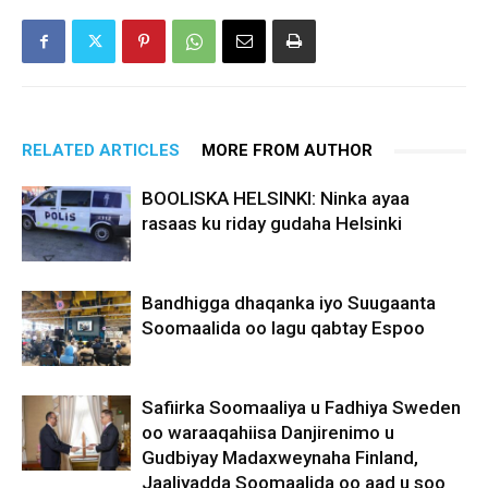
RELATED ARTICLES
MORE FROM AUTHOR
BOOLISKA HELSINKI: Ninka ayaa
rasaas ku riday gudaha Helsinki
Bandhigga dhaqanka iyo Suugaanta
Soomaalida oo lagu qabtay Espoo
Safiirka Soomaaliya u Fadhiya Sweden
oo waraaqahiisa Danjirenimo u
Gudbiyay Madaxweynaha Finland,
Jaaliyadda Soomaalida oo aad u soo