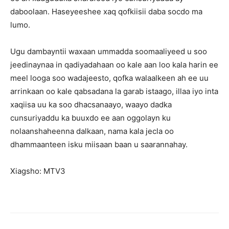
daboolaan. Haseyeeshee xaq qofkiisii daba socdo ma
lumo.
Ugu dambayntii waxaan ummadda soomaaliyeed u soo
jeedinaynaa in qadiyadahaan oo kale aan loo kala harin ee
meel looga soo wadajeesto, qofka walaalkeen ah ee uu
arrinkaan oo kale qabsadana la garab istaago, illaa iyo inta
xaqiisa uu ka soo dhacsanaayo, waayo dadka
cunsuriyaddu ka buuxdo ee aan oggolayn ku
nolaanshaheenna dalkaan, nama kala jecla oo
dhammaanteen isku miisaan baan u saarannahay.
Xiagsho: MTV3