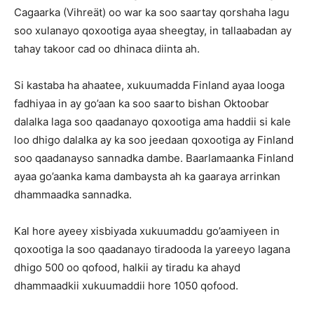
Cagaarka (Vihreät) oo war ka soo saartay qorshaha lagu
soo xulanayo qoxootiga ayaa sheegtay, in tallaabadan ay
tahay takoor cad oo dhinaca diinta ah.
Si kastaba ha ahaatee, xukuumadda Finland ayaa looga
fadhiyaa in ay go’aan ka soo saarto bishan Oktoobar
dalalka laga soo qaadanayo qoxootiga ama haddii si kale
loo dhigo dalalka ay ka soo jeedaan qoxootiga ay Finland
soo qaadanayso sannadka dambe. Baarlamaanka Finland
ayaa go’aanka kama dambaysta ah ka gaaraya arrinkan
dhammaadka sannadka.
Kal hore ayeey xisbiyada xukuumaddu go’aamiyeen in
qoxootiga la soo qaadanayo tiradooda la yareeyo lagana
dhigo 500 oo qofood, halkii ay tiradu ka ahayd
dhammaadkii xukuumaddii hore 1050 qofood.