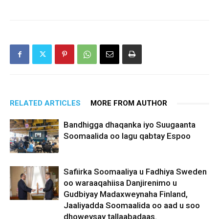
RELATED ARTICLES
MORE FROM AUTHOR
Bandhigga dhaqanka iyo Suugaanta
Soomaalida oo lagu qabtay Espoo
Safiirka Soomaaliya u Fadhiya Sweden
oo waraaqahiisa Danjirenimo u
Gudbiyay Madaxweynaha Finland,
Jaaliyadda Soomaalida oo aad u soo
dhoweysay tallaabadaas.