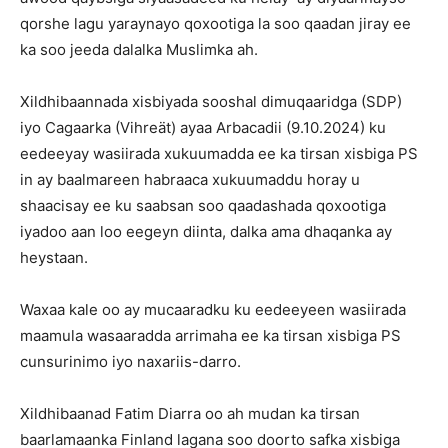
qorshe lagu yaraynayo qoxootiga la soo qaadan jiray ee
ka soo jeeda dalalka Muslimka ah.
Xildhibaannada xisbiyada sooshal dimuqaaridga (SDP)
iyo Cagaarka (Vihreät) ayaa Arbacadii (9.10.2024) ku
eedeeyay wasiirada xukuumadda ee ka tirsan xisbiga PS
in ay baalmareen habraaca xukuumaddu horay u
shaacisay ee ku saabsan soo qaadashada qoxootiga
iyadoo aan loo eegeyn diinta, dalka ama dhaqanka ay
heystaan.
Waxaa kale oo ay mucaaradku ku eedeeyeen wasiirada
maamula wasaaradda arrimaha ee ka tirsan xisbiga PS
cunsurinimo iyo naxariis-darro.
Xildhibaanad Fatim Diarra oo ah mudan ka tirsan
baarlamaanka Finland lagana soo doorto safka xisbiga