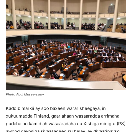
Photo Abdi Musse-ssmv
Kaddib markii ay soo baxeen warar sheegaya, in
xukuumadda Finland, gaar ahaan wasaaradda arrimaha
gudaha oo kamid ah wasaaradaha uu Xisbiga midigtu (PS)
awood qaybsiga siyaasadeed ku helay ay diyaarinayso