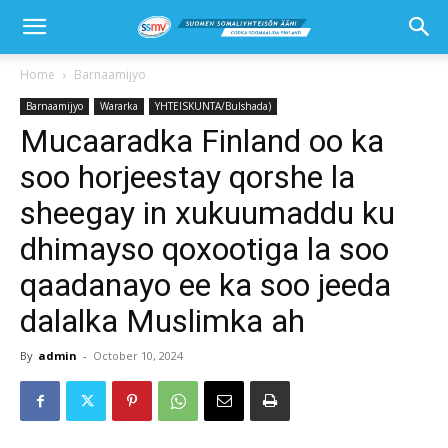
Home
Barnaamijyo
Barnaamijyo
Wararka
YHTEISKUNTA/Bulshada)
Mucaaradka Finland oo ka
soo horjeestay qorshe la
sheegay in xukuumaddu ku
dhimayso qoxootiga la soo
qaadanayo ee ka soo jeeda
dalalka Muslimka ah
By
admin
-
October 10, 2024