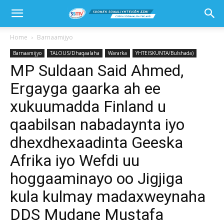
Home
Barnaamijyo
Barnaamijyo
TALOUS/Dhaqaalaha
Wararka
YHTEISKUNTA/Bulshada)
MP Suldaan Said Ahmed,
Ergayga gaarka ah ee
xukuumadda Finland u
qaabilsan nabadaynta iyo
dhexdhexaadinta Geeska
Afrika iyo Wefdi uu
hoggaaminayo oo Jigjiga
kula kulmay madaxweynaha
DDS Mudane Mustafa