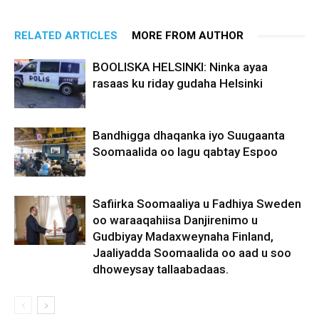
RELATED ARTICLES
MORE FROM AUTHOR
BOOLISKA HELSINKI: Ninka ayaa
rasaas ku riday gudaha Helsinki
Bandhigga dhaqanka iyo Suugaanta
Soomaalida oo lagu qabtay Espoo
Safiirka Soomaaliya u Fadhiya Sweden
oo waraaqahiisa Danjirenimo u
Gudbiyay Madaxweynaha Finland,
Jaaliyadda Soomaalida oo aad u soo
dhoweysay tallaabadaas.