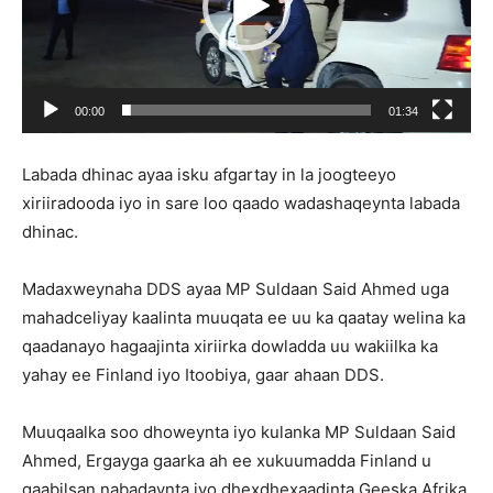
00:00
01:34
Labada dhinac ayaa isku afgartay in la joogteeyo
xiriiradooda iyo in sare loo qaado wadashaqeynta labada
dhinac.
Madaxweynaha DDS ayaa MP Suldaan Said Ahmed uga
mahadceliyay kaalinta muuqata ee uu ka qaatay welina ka
qaadanayo hagaajinta xiriirka dowladda uu wakiilka ka
yahay ee Finland iyo Itoobiya, gaar ahaan DDS.
Muuqaalka soo dhoweynta iyo kulanka MP Suldaan Said
Ahmed, Ergayga gaarka ah ee xukuumadda Finland u
qaabilsan nabadaynta iyo dhexdhexaadinta Geeska Afrika