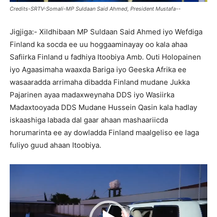
Credits-SRTV-Somali-MP Suldaan Said Ahmed, President Mustafa--
Jigjiga:- Xildhibaan MP Suldaan Said Ahmed iyo Wefdiga
Finland ka socda ee uu hoggaaminayay oo kala ahaa
Safiirka Finland u fadhiya Itoobiya Amb. Outi Holopainen
iyo Agaasimaha waaxda Bariga iyo Geeska Afrika ee
wasaaradda arrimaha dibadda Finland mudane Jukka
Pajarinen ayaa madaxweynaha DDS iyo Wasiirka
Madaxtooyada DDS Mudane Hussein Qasin kala hadlay
iskaashiga labada dal gaar ahaan mashaariicda
horumarinta ee ay dowladda Finland maalgeliso ee laga
fuliyo guud ahaan Itoobiya.
Video
Player