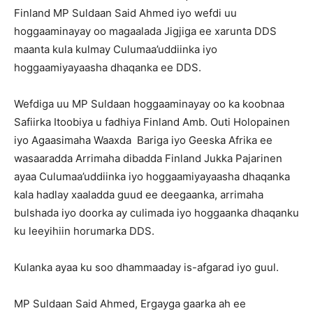
Finland MP Suldaan Said Ahmed iyo wefdi uu
hoggaaminayay oo magaalada Jigjiga ee xarunta DDS
maanta kula kulmay Culumaa’uddiinka iyo
hoggaamiyayaasha dhaqanka ee DDS.
Wefdiga uu MP Suldaan hoggaaminayay oo ka koobnaa
Safiirka Itoobiya u fadhiya Finland Amb. Outi Holopainen
iyo Agaasimaha Waaxda Bariga iyo Geeska Afrika ee
wasaaradda Arrimaha dibadda Finland Jukka Pajarinen
ayaa Culumaa’uddiinka iyo hoggaamiyayaasha dhaqanka
kala hadlay xaaladda guud ee deegaanka, arrimaha
bulshada iyo doorka ay culimada iyo hoggaanka dhaqanku
ku leeyihiin horumarka DDS.
Kulanka ayaa ku soo dhammaaday is-afgarad iyo guul.
MP Suldaan Said Ahmed, Ergayga gaarka ah ee