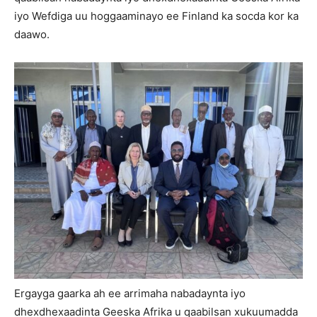
iyo Wefdiga uu hoggaaminayo ee Finland ka socda kor ka
daawo.
Ergayga gaarka ah ee arrimaha nabadaynta iyo
dhexdhexaadinta Geeska Afrika u qaabilsan xukuumadda