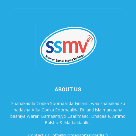
ABOUT US
Shabakadda Codka Soomaalida Finland, waa shabakad ku
hadasha Afka Codka Soomaalida Finland isla markaana
baahiya Warar, Barnaamijyo Caafimaad, Dhaqaale, Arrimo
Bulsho & Madaddaallo.,
Contact us:
info@suomensomalimedia.fi