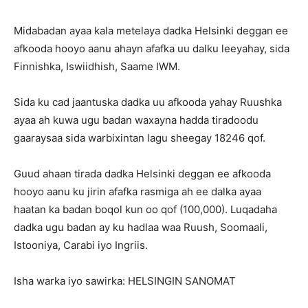
Midabadan ayaa kala metelaya dadka Helsinki deggan ee
afkooda hooyo aanu ahayn afafka uu dalku leeyahay, sida
Finnishka, Iswiidhish, Saame IWM.
Sida ku cad jaantuska dadka uu afkooda yahay Ruushka
ayaa ah kuwa ugu badan waxayna hadda tiradoodu
gaaraysaa sida warbixintan lagu sheegay 18246 qof.
Guud ahaan tirada dadka Helsinki deggan ee afkooda
hooyo aanu ku jirin afafka rasmiga ah ee dalka ayaa
haatan ka badan boqol kun oo qof (100,000). Luqadaha
dadka ugu badan ay ku hadlaa waa Ruush, Soomaali,
Istooniya, Carabi iyo Ingriis.
Isha warka iyo sawirka: HELSINGIN SANOMAT