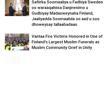
Safiirka Soomaaliya u Fadhiya Sweden
oo waraaqahiisa Danjirenimo u
Gudbiyay Madaxweynaha Finland,
Jaaliyadda Soomaalida oo aad u soo
dhoweysay tallaabadaas.
Vantaa Fire Victims Honored in One of
Finland’s Largest Muslim Funerals as
Muslim Community Grief in Unity