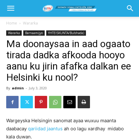
Home
Wararka
Wararka
Barnaamijyo
YHTEISKUNTA/Bulshada)
Ma doonaysaa in aad ogaato
tirada dadka afkooda hooyo
aanu ku jirin afafka dalkan ee
Helsinki ku nool?
By
admin
-
July 3, 2020
Wargeyska Helsingin sanomat ayaa wuxuu maanta
daabacay
qariidad jaantus
ah oo lagu xardhay midabo
kala duwan.