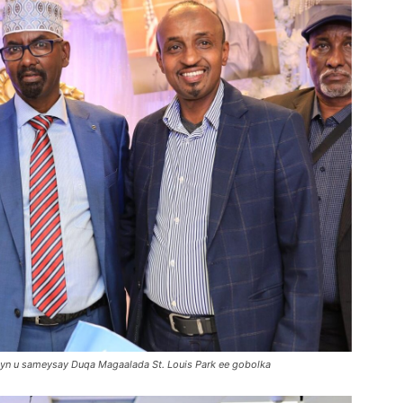
eyn u sameysay Duqa Magaalada St. Louis Park ee gobolka