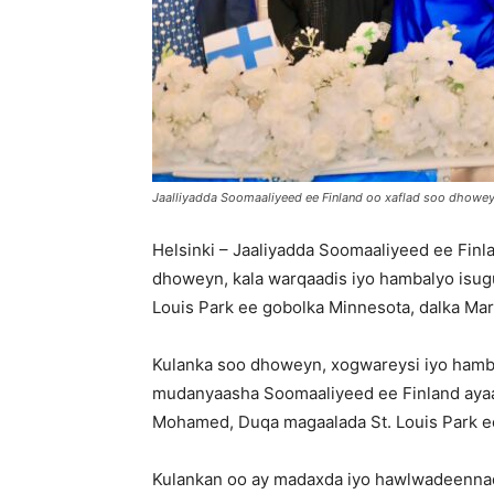
Jaalliyadda Soomaaliyeed ee Finland oo xaflad soo dhowe
Helsinki – Jaaliyadda Soomaaliyeed ee Finl
dhoweyn, kala warqaadis iyo hambalyo isug
Louis Park ee gobolka Minnesota, dalka Ma
Kulanka soo dhoweyn, xogwareysi iyo hamba
mudanyaasha Soomaaliyeed ee Finland ayaa 
Mohamed, Duqa magaalada St. Louis Park e
Kulankan oo ay madaxda iyo hawlwadeennad