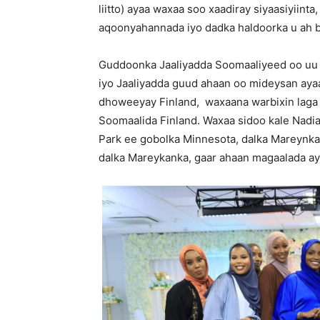
liitto) ayaa waxaa soo xaadiray siyaasiyii
aqoonyahannada iyo dadka haldoorka u ah 
Guddoonka Jaaliyadda Soomaaliyeed oo u
iyo Jaaliyadda guud ahaan oo mideysan aya
dhoweeyay Finland, waxaana warbixin laga 
Soomaalida Finland. Waxaa sidoo kale Nadi
Park ee gobolka Minnesota, dalka Mareynka
dalka Mareykanka, gaar ahaan magaalada ay