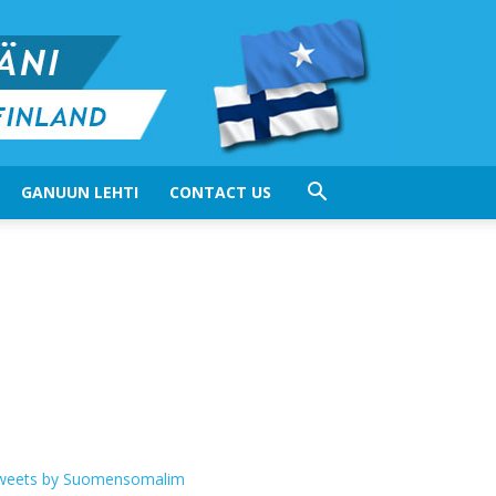
GANUUN LEHTI
CONTACT US
weets by Suomensomalim