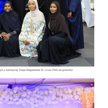
eyn u sameysay Duqa Magaalada St. Louis Park ee gobolka