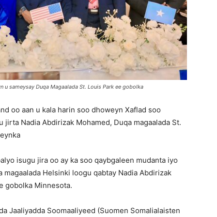
yn u sameysay Duqa Magaalada St. Louis Park ee gobolka
and oo aan u kala harin soo dhoweyn Xaflad soo
u jirta Nadia Abdirizak Mohamed, Duqa magaalada St.
reynka
lyo isugu jira oo ay ka soo qaybgaleen mudanta iyo
magaalada Helsinki loogu qabtay Nadia Abdirizak
e gobolka Minnesota.
a Jaaliyadda Soomaaliyeed (Suomen Somalialaisten