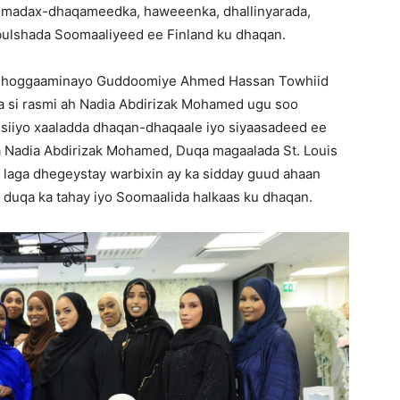
nta, madax-dhaqameedka, haweeenka, dhallinyarada,
bulshada Soomaaliyeed ee Finland ku dhaqan.
u hoggaaminayo Guddoomiye Ahmed Hassan Towhiid
a si rasmi ah Nadia Abdirizak Mohamed ugu soo
siiyo xaaladda dhaqan-dhaqaale iyo siyaasadeed ee
a Nadia Abdirizak Mohamed, Duqa magaalada St. Louis
 laga dhegeystay warbixin ay ka sidday guud ahaan
 duqa ka tahay iyo Soomaalida halkaas ku dhaqan.