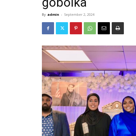
gobolka
By
admin
-
September 2, 2024