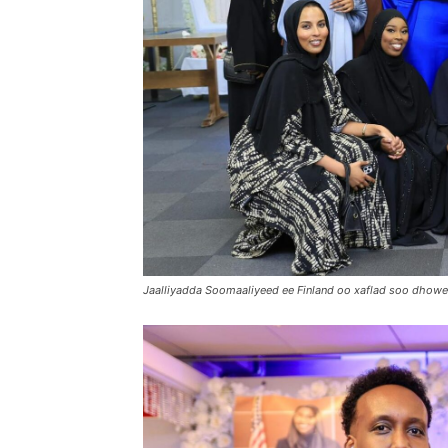
Jaalliyadda Soomaaliyeed ee Finland oo xaflad soo dhow