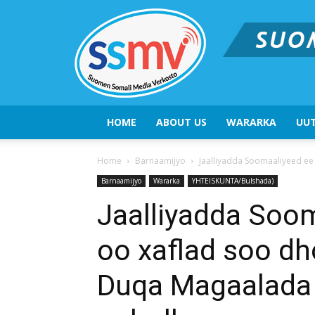
HOME
ABOUT US
WARARKA
UUT
Home
Barnaamijyo
Jaalliyadda Soomaaliyeed ee
Barnaamijyo
Wararka
YHTEISKUNTA/Bulshada)
Jaalliyadda Soom
oo xaflad soo d
Duqa Magaalada 