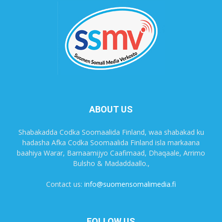
ABOUT US
Shabakadda Codka Soomaalida Finland, waa shabakad ku
hadasha Afka Codka Soomaalida Finland isla markaana
baahiya Warar, Barnaamijyo Caafimaad, Dhaqaale, Arrimo
Bulsho & Madaddaallo.,
Contact us:
info@suomensomalimedia.fi
FOLLOW US