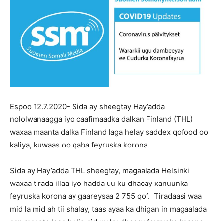
Espoo 12.7.2020- Sida ay sheegtay Hay’adda
nololwanaagga iyo caafimaadka dalkan Finland (THL)
waxaa maanta dalka Finland laga helay saddex qofood oo
kaliya, kuwaas oo qaba feyruska korona.
Sida ay Hay’adda THL sheegtay, magaalada Helsinki
waxaa tirada illaa iyo hadda uu ku dhacay xanuunka
feyruska korona ay gaareysaa 2 755 qof. Tiradaasi waa
mid la mid ah tii shalay, taas ayaa ka dhigan in magaalada