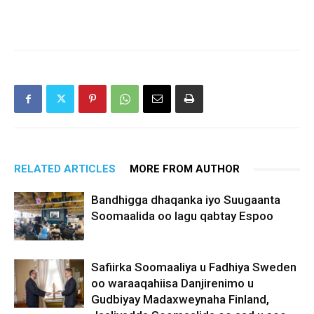
RELATED ARTICLES
MORE FROM AUTHOR
Bandhigga dhaqanka iyo Suugaanta
Soomaalida oo lagu qabtay Espoo
Safiirka Soomaaliya u Fadhiya Sweden
oo waraaqahiisa Danjirenimo u
Gudbiyay Madaxweynaha Finland,