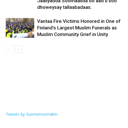
Jaaliyadda Soomaalida oo aad u soo
dhoweysay tallaabadaas.
Vantaa Fire Victims Honored in One of
Finland’s Largest Muslim Funerals as
Muslim Community Grief in Unity
Tweets by Suomensomalim