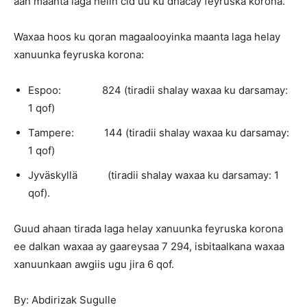
aan maanta laga helin cid uu ku dhacay feyruska korona.
Waxaa hoos ku qoran magaalooyinka maanta laga helay
xanuunka feyruska korona:
Espoo: 824 (tiradii shalay waxaa ku darsamay:
1 qof)
Tampere: 144 (tiradii shalay waxaa ku darsamay:
1 qof)
Jyväskyllä (tiradii shalay waxaa ku darsamay: 1
qof).
Guud ahaan tirada laga helay xanuunka feyruska korona
ee dalkan waxaa ay gaareysaa 7 294, isbitaalkana waxaa
xanuunkaan awgiis ugu jira 6 qof.
By: Abdirizak Sugulle