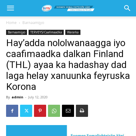
Home
Barnaamijyo
Barnaamijyo
TERVEYS/Caafimaadka
Wararka
Hay’adda nololwanaagga iyo
caafimaadka dalkan Finland
(THL) ayaa ka hadashay dad
laga helay xanuunka feyruska
Korona
By
admin
-
July 12, 2020