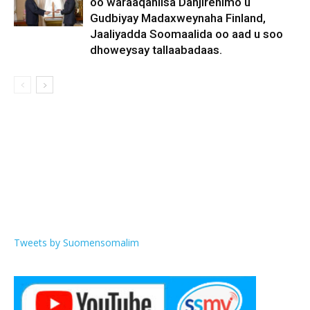
oo waraaqahiisa Danjirenimo u
Gudbiyay Madaxweynaha Finland,
Jaaliyadda Soomaalida oo aad u soo
dhoweysay tallaabadaas.
Tweets by Suomensomalim