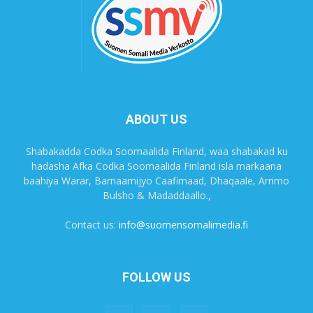
ABOUT US
Shabakadda Codka Soomaalida Finland, waa shabakad ku
hadasha Afka Codka Soomaalida Finland isla markaana
baahiya Warar, Barnaamijyo Caafimaad, Dhaqaale, Arrimo
Bulsho & Madaddaallo.,
Contact us:
info@suomensomalimedia.fi
FOLLOW US