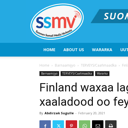
HOME
ABOUT US
WARARKA
UUT
Home
Barnaamijyo
TERVEYS/Caafimaadka
Fin
Barnaamijyo
TERVEYS/Caafimaadka
Wararka
Finland waxaa l
xaaladood oo fe
By
Abdirzak Sugulle
-
February 20, 2021