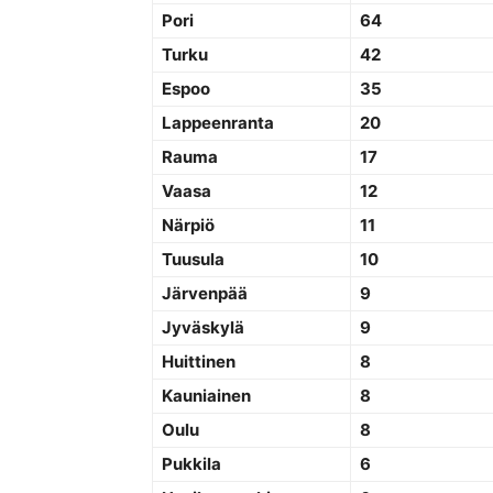
Pori
64
Turku
42
Espoo
35
Lappeenranta
20
Rauma
17
Vaasa
12
Närpiö
11
Tuusula
10
Järvenpää
9
Jyväskylä
9
Huittinen
8
Kauniainen
8
Oulu
8
Pukkila
6