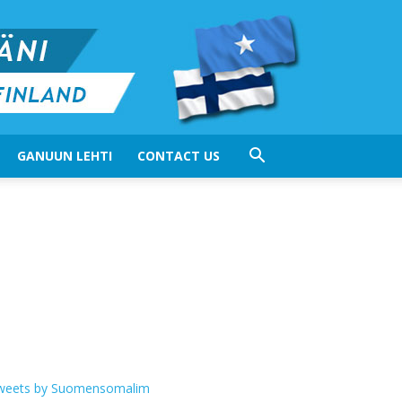
GANUUN LEHTI
CONTACT US
weets by Suomensomalim