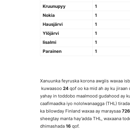
Kruunupyy
1
Nokia
1
Hausjärvi
1
Ylöjärvi
1
Iisalmi
1
Parainen
1
Xanuunka feyruska korona awgiis waxaa isbi
kuwaasoo
24
qof oo ka mid ah ay ku jiraa
yahay in toddobo maalmood gudahood ay k
caafimaadka iyo nololwanaagga (THL) tirada
ka bilowday Finland waxaa ay maraysaa
726
sheegtay manta hay’adda THL, waxaana tod
dhimashada
16
qof.