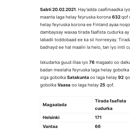
Sabti 20.02
.202
1
. Hay’adda caafimaadka iy
maanta laga helay feyruska korona
632
qof 
helay feyruska korona ee Finland ayaa no
dambaysay waxaa tirada faafista cudurka a
labadii toddobaad ee ka sii horreeyay. Tirad
badnayd ee hal maalin la helo, tan iyo intii
Iskudarka guud illaa iyo
76
magaalo oo dalka
badan meelaha feyruska laga helay gobolk
xiga gobolka
Satakunta
oo laga helay
92
qo
gobolka
Vaasa
oo laga helay
25
qof.
Tirada faafista
Magaalada
cudurka
Helsinki
1
71
Vantaa
66