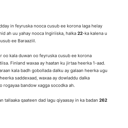
dday in feyruska nooca cusub ee korona laga helay
id ah uu yahay nooca Ingiriiska, halka
22
-ka kalena u
usub ee Baraaziil.
r oo kala duwan oo feyruska cusub ee korona
istiisa. Finland waxaa ay haatan ku jirtaa heerka 1-aad.
raan kala badh gobollada dalku ay galaan heerka ugu
lo heerka saddexaad, waxaa ay dowladdu dalka
oo rogayaa bandow xagga socodka ah.
n tallaaka qaateen dad lagu qiyaasay in ka badan
262