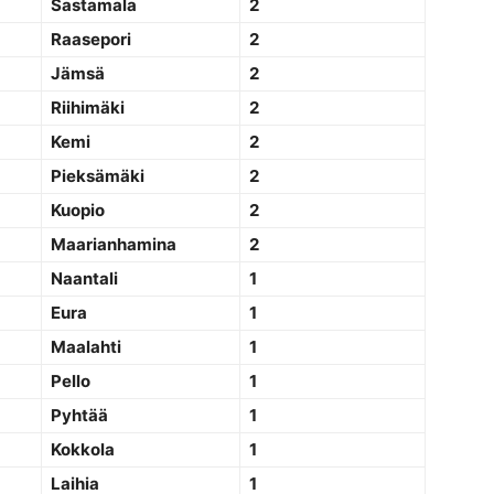
Sastamala
2
Raasepori
2
Jämsä
2
Riihimäki
2
Kemi
2
Pieksämäki
2
Kuopio
2
Maarianhamina
2
Naantali
1
Eura
1
Maalahti
1
Pello
1
Pyhtää
1
Kokkola
1
Laihia
1