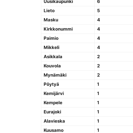
Uusikaupunki
6
Lieto
5
Masku
4
Kirkkonummi
4
Paimio
4
Mikkeli
4
Asikkala
2
Kouvola
2
Mynämäki
2
Pöytyä
1
Kemijärvi
1
Kempele
1
Eurajoki
1
Alavieska
1
Kuusamo
1