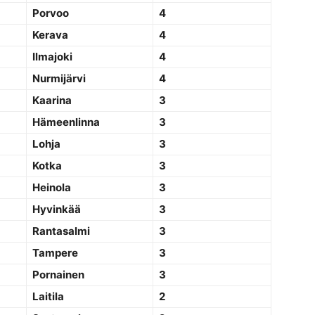
Porvoo
4
Kerava
4
Ilmajoki
4
Nurmijärvi
4
Kaarina
3
Hämeenlinna
3
Lohja
3
Kotka
3
Heinola
3
Hyvinkää
3
Rantasalmi
3
Tampere
3
Pornainen
3
Laitila
2