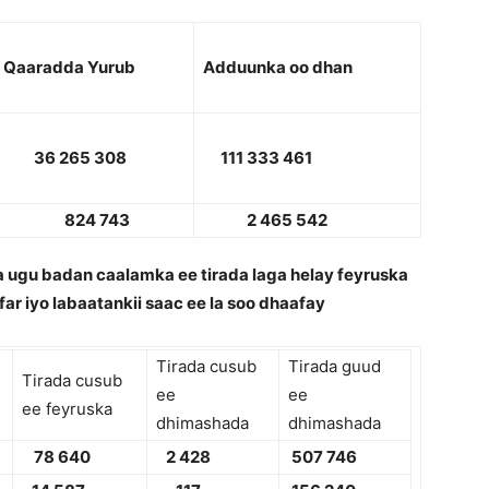
Qaaradda Yurub
Adduunk
a oo
dhan
36 265 308
111 333 461
824 743
2 465 542
 ugu badan caalamka ee tirada laga helay feyruska
far iyo labaatankii saac ee la soo dhaafay
Tirada cusub
Tirada guud
Tirada cusub
ee
ee
ee feyruska
dhimashada
dhimashada
78 640
2
428
507 746