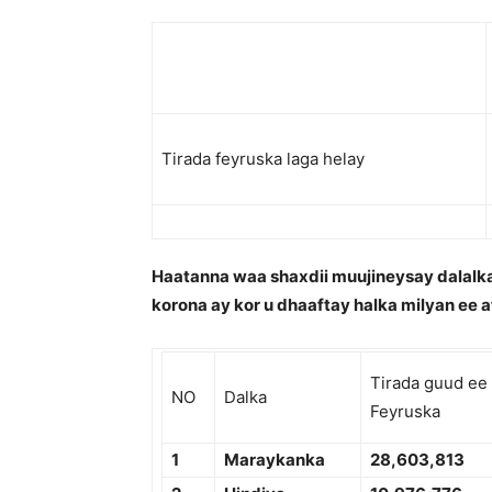
Tirada feyruska laga helay
Haatanna waa shaxdii muujineysay dalalka
korona ay kor u dhaaftay halka milyan ee a
Tirada guud ee
NO
Dalka
Feyruska
1
Maraykanka
2
8,603,813