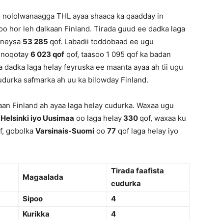
o nololwanaagga THL ayaa shaaca ka qaadday in
oo hor leh dalkaan Finland. Tirada guud ee dadka laga
qoneysa
53 285
qof. Labadii toddobaad ee ugu
y noqotay
6 023 qof
qof, taasoo 1 095 qof ka badan
a dadka laga helay feyruska ee maanta ayaa ah tii ugu
 cudurka safmarka ah uu ka bilowday Finland.
an Finland ah ayaa laga helay cudurka. Waxaa ugu
a
Helsinki iyo Uusimaa
oo laga helay
330
qof, waxaa ku
f, gobolka
Varsinais-Suomi
oo
77
qof laga helay iyo
Tirada faafista
Magaalada
cudurka
Sipoo
4
Kurikka
4