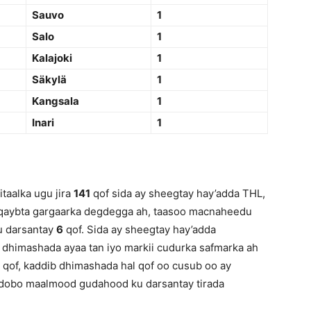
Sauvo
1
Salo
1
Kalajoki
1
Säkylä
1
Kangsala
1
Inari
1
taalka ugu jira
141
qof sida ay sheegtay hay’adda THL,
n qaybta gargaarka degdegga ah, taasoo macnaheedu
u darsantay
6
qof. Sida ay sheegtay hay’adda
 dhimashada ayaa tan iyo markii cudurka safmarka ah
qof, kaddib dhimashada hal qof oo cusub oo ay
dobo maalmood gudahood ku darsantay tirada