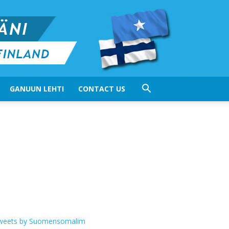
GANUUN LEHTI
CONTACT US
weets by Suomensomalim