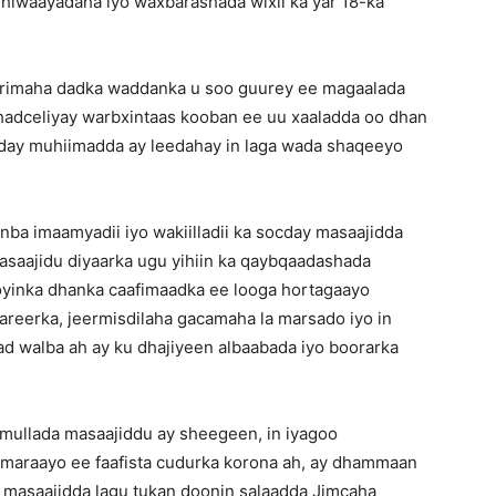
a, hiwaayadaha iyo waxbarashada wixii ka yar 18-ka
arrimaha dadka waddanka u soo guurey ee magaalada
hadceliyay warbxintaas kooban ee uu xaaladda oo dhan
ay muhiimadda ay leedahay in laga wada shaqeeyo
ba imaamyadii iyo wakiilladii ka socday masaajidda
asaajidu diyaarka ugu yihiin ka qaybqaadashada
ooyinka dhanka caafimaadka ee looga hortagaayo
hareerka, jeermisdilaha gacamaha la marsado iyo in
qad walba ah ay ku dhajiyeen albaabada iyo boorarka
ullada masaajiddu ay sheegeen, in iyagoo
 maraayo ee faafista cudurka korona ah, ay dhammaan
n masaajidda lagu tukan doonin salaadda Jimcaha