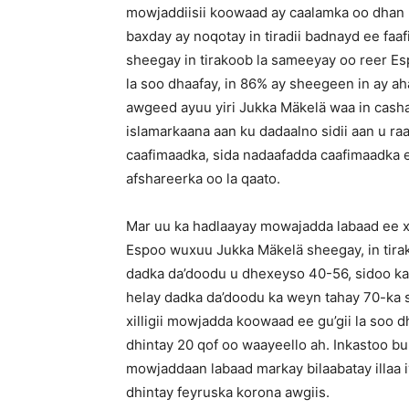
mowjaddiisii koowaad ay caalamka oo dhan r
baxday ay noqotay in tiradii badnayd ee fa
sheegay in tirakoob la sameeyay oo reer Esp
la soo dhaafay, in 86% ay sheegeen in ay a
awgeed ayuu yiri Jukka Mäkelä waa in cashar
islamarkaana aan ku dadaalno sidii aan u r
caafimaadka, sida nadaafadda caafimaadka e
afshareerka oo la qaato.
Mar uu ka hadlaayay mowajadda labaad ee 
Espoo wuxuu Jukka Mäkelä sheegay, in tir
dadka da’doodu u dhexeyso 40-56, sidoo kal
helay dadka da’doodu ka weyn tahay 70-ka s
xilligii mowjadda koowaad ee gu’gii la soo
dhintay 20 qof oo waayeello ah. Inkastoo buu
mowjaddaan labaad markay bilaabatay illaa i
dhintay feyruska korona awgiis.