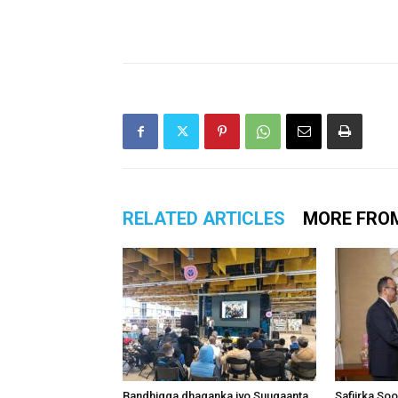
RELATED ARTICLES
MORE FRO
Bandhigga dhaqanka iyo Suugaanta
Safiirka So