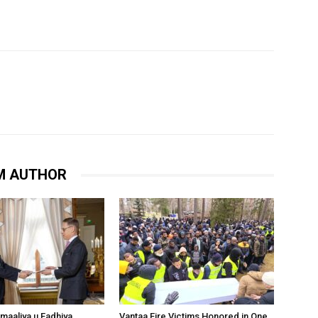
M AUTHOR
omaaliya u Fadhiya
Vantaa Fire Victims Honored in One