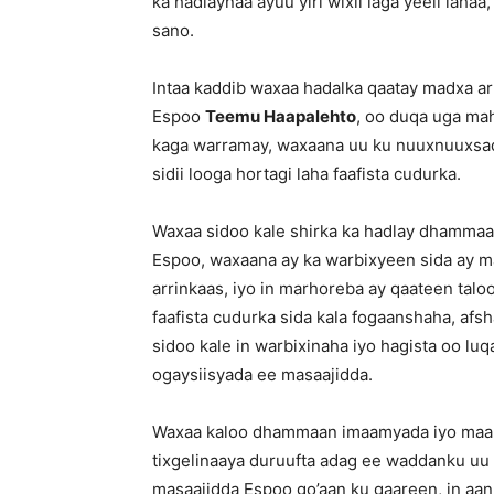
ka hadlaynaa ayuu yiri wixii laga yeeli laha
sano.
Intaa kaddib waxaa hadalka qaatay madxa 
Espoo
Teemu Haapalehto
, oo duqa uga ma
kaga warramay, waxaana uu ku nuuxnuuxsad
sidii looga hortagi laha faafista cudurka.
Waxaa sidoo kale shirka ka hadlay dhammaan
Espoo, waxaana ay ka warbixyeen sida ay m
arrinkaas, iyo in marhoreba ay qaateen tal
faafista cudurka sida kala fogaanshaha, afs
sidoo kale in warbixinaha iyo hagista oo lu
ogaysiisyada ee masaajidda.
Waxaa kaloo dhammaan imaamyada iyo maam
tixgelinaaya duruufta adag ee waddanku uu
masaajidda Espoo go’aan ku gaareen, in aa