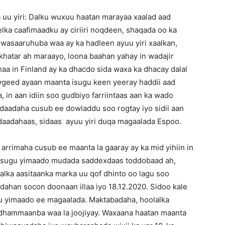
u yiri: Dalku wuxuu haatan marayaa xaalad aad
elka caafimaadku ay ciriiri noqdeen, shaqada oo ka
wasaaruhuba waa ay ka hadleen ayuu yiri xaalkan,
hatar ah maraayo, loona baahan yahay in wadajir
haa in Finland ay ka dhacdo sida waxa ka dhacay dalal
wgeed ayaan maanta isugu keen yeeray haddii aad
 in aan idiin soo gudbiyo farriintaas aan ka wado
idaadaha cusub ee dowladdu soo rogtay iyo sidii aan
aadahaas, sidaas ayuu yiri duqa magaalada Espoo.
rrimaha cusub ee maanta la gaaray ay ka mid yihiin in
 isugu yimaado mudada saddexdaas toddobaad ah,
alka aasitaanka marka uu qof dhinto oo lagu soo
dahan socon doonaan illaa iyo 18.12.2020. Sidoo kale
u yimaado ee magaalada. Maktabadaha, hoolalka
 dhammaanba waa la joojiyay. Waxaana haatan maanta