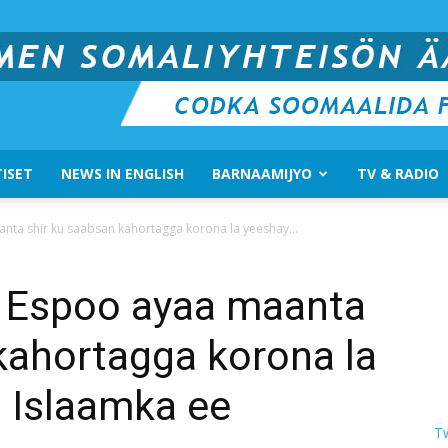
ISET
NEWS IN ENGLISH
BARNAAMIJYO
TV & RADIO
Suomen
a shir ku saabsan kahortagga korona la yeeshay...
 Espoo ayaa maanta
kahortagga korona la
Somali
 Islaamka ee
T