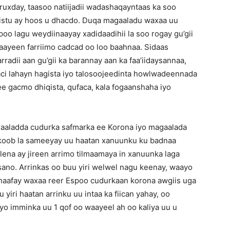
uxday, taasoo natiijadii wadashaqayntaas ka soo
afistu ay hoos u dhacdo. Duqa magaaladu waxaa uu
oo lagu weydiinaayay xadidaadihii la soo rogay gu’gii
haayeen farriimo cadcad oo loo baahnaa. Sidaas
radii aan gu’gii ka barannay aan ka faa’iidaysannaa,
aaci lahayn hagista iyo talosoojeedinta howlwadeennada
e gacmo dhiqista, qufaca, kala fogaanshaha iyo
xaaladda cudurka safmarka ee Korona iyo magaalada
akoob la sameeyay uu haatan xanuunku ku badnaa
ena ay jireen arrimo tilmaamaya in xanuunka laga
ano. Arrinkas oo buu yiri welwel nagu keenay, waayo
 dhaafay waxaa reer Espoo cudurkaan korona awgiis uga
 yiri haatan arrinku uu intaa ka fiican yahay, oo
yo imminka uu 1 qof oo waayeel ah oo kaliya uu u