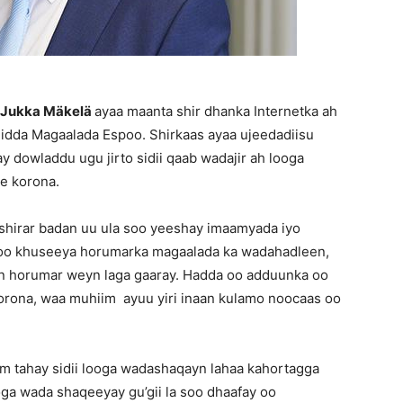
Jukka Mäkelä
ayaa maanta shir dhanka Internetka ah
idda Magaalada Espoo. Shirkaas ayaa ujeedadiisu
ay dowladdu ugu jirto sidii qaab wadajir ah looga
ee korona.
shirar badan uu ula soo yeeshay imaamyada iyo
 oo khuseeya horumarka magaalada ka wadahadleen,
in horumar weyn laga gaaray. Hadda oo adduunka oo
Korona, waa muhiim ayuu yiri inaan kulamo noocaas oo
m tahay sidii looga wadashaqayn lahaa kahortagga
looga wada shaqeeyay gu’gii la soo dhaafay oo