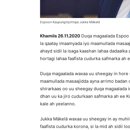
Espoon Kaupunginjohtaja Jukka Mäkelä
Khamiis 26.11.2020
Duqa magaalada Espoo
la qaatay imaamyada iyo maamullada masaaj
ahayd sidii la isaga kaashan lahaa dadaalka 
hortagi lahaa faafista cudurka safmarka ah 
Duqa magaalada waxaa uu sheegay in hore 
maamullada masaajidda ayna arrimo badan
shirarkaas oo uu sheegay duqa magaalada 
dhan uu ka jiro cudurkaan safmarka ah ee 
kale ah yeelanno.
Jukka Mäkelä waxaa uu sheegay in ay muhii
faafista cudurka korona, si la mid ah sidii 