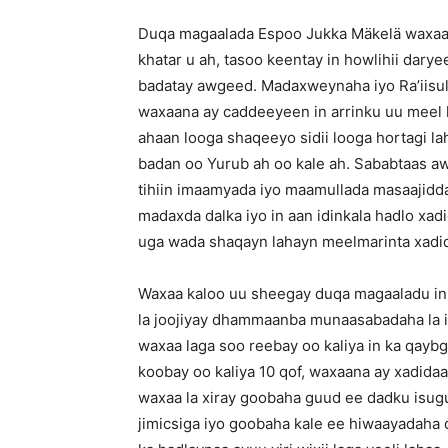
Duqa magaalada Espoo Jukka Mäkelä waxaa u
khatar u ah, tasoo keentay in howlihii darye
badatay awgeed. Madaxweynaha iyo Ra’iisul
waxaana ay caddeeyeen in arrinku uu meel k
ahaan looga shaqeeyo sidii looga hortagi la
badan oo Yurub ah oo kale ah. Sababtaas a
tihiin imaamyada iyo maamullada masaajidda,
madaxda dalka iyo in aan idinkala hadlo xad
uga wada shaqayn lahayn meelmarinta xadid
Waxaa kaloo uu sheegay duqa magaaladu in a
la joojiyay dhammaanba munaasabadaha la
waxaa laga soo reebay oo kaliya in ka qaybg
koobay oo kaliya 10 qof, waxaana ay xadidaa
waxaa la xiray goobaha guud ee dadku isug
jimicsiga iyo goobaha kale ee hiwaayadaha