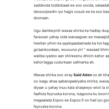
saddexda toddobaad ee soo socda, salaadaha
talosoojeedin iyo hagis cusub ee ka soo 
doonaan.
Ugu dambeyntii waxaa shirka ka hadlay du
faraxsan yahay sida wanaagsan ee masaajidd
heellan yihiin ka qaybqaadashada ka hortag
go’aankoodaan, wuxuuna yiri ” waxaad tihiin
waliba iyadoo aan shirkeenu dhicin kahor a
kahortagga cudurkaan safmarka ah.
Waxaa shirka soo xiray
Said Aden
oo ah kha
oo isagu ahaa qabanqaabiyaha shirka, waxa
diyaar u yahay inuu kala shaqeeyo wixii la 
faafista feyruska korona, isagoona ku boorri
magaalada Espoo ee Espoo.fi oo had iyo goor
feyruska korona.