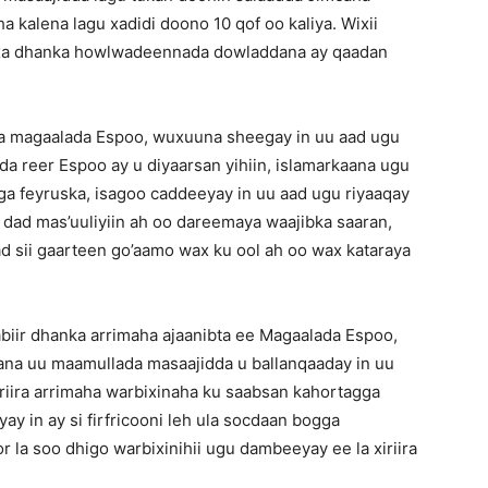
 kalena lagu xadidi doono 10 qof oo kaliya. Wixii
baxa dhanka howlwadeennada dowladdana ay qaadan
qa magaalada Espoo, wuxuuna sheegay in uu aad ugu
a reer Espoo ay u diyaarsan yihiin, islamarkaana ugu
ga feyruska, isagoo caddeeyay in uu aad ugu riyaaqay
 dad mas’uuliyiin ah oo dareemaya waajibka saaran,
ad sii gaarteen go’aamo wax ku ool ah oo wax kataraya
biir dhanka arrimaha ajaanibta ee Magaalada Espoo,
ana uu maamullada masaajidda u ballanqaaday in uu
xiriira arrimaha warbixinaha ku saabsan kahortagga
yay in ay si firfricooni leh ula socdaan bogga
 la soo dhigo warbixinihii ugu dambeeyay ee la xiriira