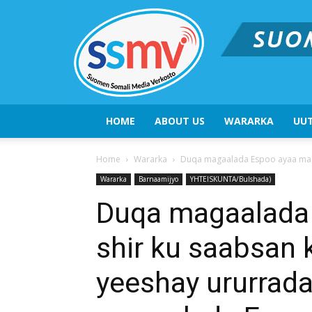
HOME
ABOUT US
WARARKA
UUT
Home
Wararka
Duqa magaalada Espoo ayaa maant
Wararka
Barnaamijyo
YHTEISKUNTA/Bulshada)
Duqa magaalada
shir ku saabsan 
yeeshay ururrada