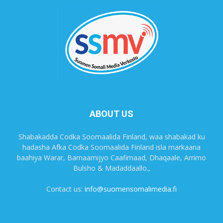
ABOUT US
Shabakadda Codka Soomaalida Finland, waa shabakad ku
hadasha Afka Codka Soomaalida Finland isla markaana
baahiya Warar, Barnaamijyo Caafimaad, Dhaqaale, Arrimo
Bulsho & Madaddaallo.,
Contact us:
info@suomensomalimedia.fi