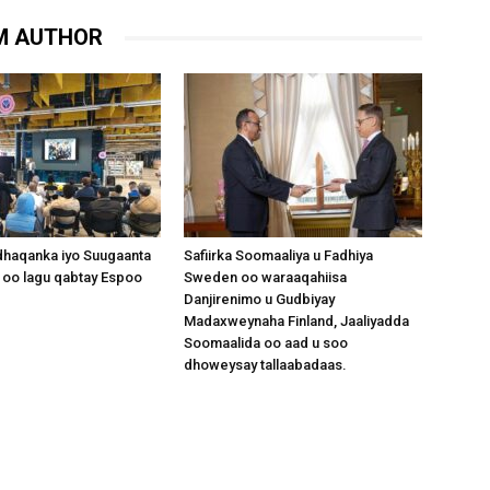
M AUTHOR
dhaqanka iyo Suugaanta
Safiirka Soomaaliya u Fadhiya
 oo lagu qabtay Espoo
Sweden oo waraaqahiisa
Danjirenimo u Gudbiyay
Madaxweynaha Finland, Jaaliyadda
Soomaalida oo aad u soo
dhoweysay tallaabadaas.