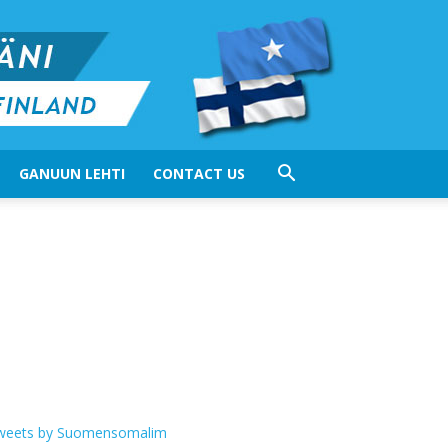
GANUUN LEHTI
CONTACT US
weets by Suomensomalim