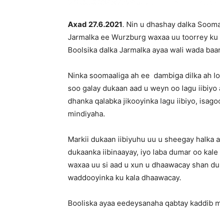
Axad 27.6.2021
. Nin u dhashay dalka Sooma
Jarmalka ee Wurzburg waxaa uu toorrey ku 
Boolsika dalka Jarmalka ayaa wali wada baari
Ninka soomaaliga ah ee dambiga dilka ah l
soo galay dukaan aad u weyn oo lagu iibiyo
dhanka qalabka jikooyinka lagu iibiyo, isago
mindiyaha.
Markii dukaan iibiyuhu uu u sheegay halka a
dukaanka iibinaayay, iyo laba dumar oo kal
waxaa uu si aad u xun u dhaawacay shan dum
waddooyinka ku kala dhaawacay.
Booliska ayaa eedeysanaha qabtay kaddib m