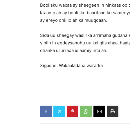
Boolisku waxaa ay sheegeen in ninkaas oo 
la’aanta ah ay boolisku baaritaan ku sameey
ay ereyo dhiillo ah ka muuqdaan.
Sida uu sheegay wasiirka arrimaha gudaha
yihiin in eedeysanuhu uu kaligiis ahaa, haat
dhanka ururrada islaamiyiinta ah.
Xigasho: Wakaaladaha wararka