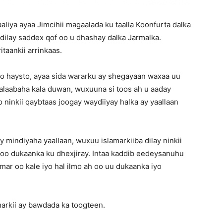
aliya ayaa Jimcihii magaalada ku taalla Koonfurta dalka
dilay saddex qof oo u dhashay dalka Jarmalka.
taankii arrinkaas.
oo haysto, ayaa sida wararku ay shegayaan waxaa uu
 alaabaha kala duwan, wuxuuna si toos ah u aaday
o ninkii qaybtaas joogay waydiiyay halka ay yaallaan
y mindiyaha yaallaan, wuxuu islamarkiiba dilay ninkii
e oo dukaanka ku dhexjiray. Intaa kaddib eedeysanuhu
ar oo kale iyo hal ilmo ah oo uu dukaanka iyo
arkii ay bawdada ka toogteen.