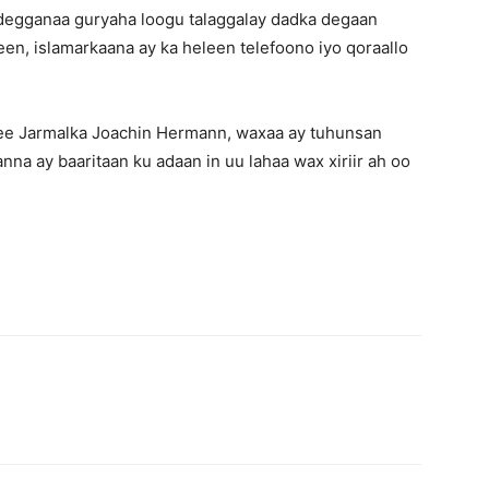
degganaa guryaha loogu talaggalay dadka degaan
een, islamarkaana ay ka heleen telefoono iyo qoraallo
 ee Jarmalka Joachin Hermann, waxaa ay tuhunsan
anna ay baaritaan ku adaan in uu lahaa wax xiriir ah oo