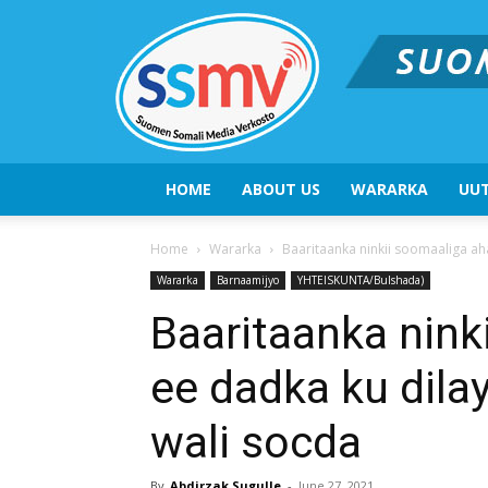
HOME
ABOUT US
WARARKA
UUT
Home
Wararka
Baaritaanka ninkii soomaaliga aha
Wararka
Barnaamijyo
YHTEISKUNTA/Bulshada)
Baaritaanka nink
ee dadka ku dila
wali socda
By
Abdirzak Sugulle
-
June 27, 2021