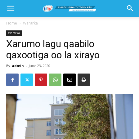
Home
Wararka
Wararka
Xarumo lagu qaabilo
qaxootiga oo la xirayo
By
admin
-
June 23, 2020