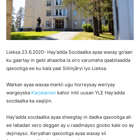
Lieksa 23.6.2020- Hay’adda Socdaalka ayaa waxay go’aan
ku gaartay in gebi ahaanba la xiro xarumaha qaabilaadda
qaxootiga ee ku kala yaal Siilinjärvi iyo Lieksa.
Warkan ayaa waxaa markii ugu horreysay weriyay
wargeyska
Karjalainen
kahor intii uusan YLE Hay’adda
socdaalka ka xaqiijin.
Hay’adda socdaalka ayaa sheegtay in dadka qaxootiga ah
ee labadan xero deggan ay u raadinayso goobo kale oo ay
dejinayso. Xeryahan qaxootiga ayaa waxay sii