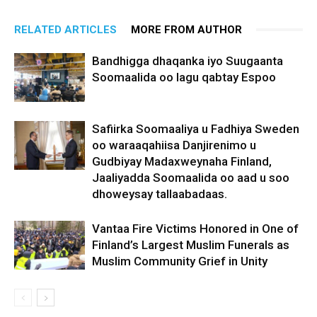
RELATED ARTICLES
MORE FROM AUTHOR
Bandhigga dhaqanka iyo Suugaanta
Soomaalida oo lagu qabtay Espoo
Safiirka Soomaaliya u Fadhiya Sweden
oo waraaqahiisa Danjirenimo u
Gudbiyay Madaxweynaha Finland,
Jaaliyadda Soomaalida oo aad u soo
dhoweysay tallaabadaas.
Vantaa Fire Victims Honored in One of
Finland’s Largest Muslim Funerals as
Muslim Community Grief in Unity