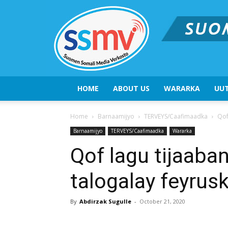
HOME
ABOUT US
WARARKA
UUT
Home
Barnaamijyo
TERVEYS/Caafimaadka
Qof
Barnaamijyo
TERVEYS/Caafimaadka
Wararka
Qof lagu tijaaban
talogalay feyrus
By
Abdirzak Sugulle
-
October 21, 2020