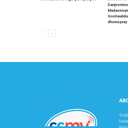
Danjirenimo
Madaxweynah
Soomaalida
dhoweysay 
AB
Shab
hada
Wara