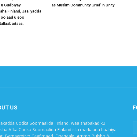
 u Gudbiyay
as Muslim Community Grief in Unity
a Finland, Jaaliyadda
 oo aad u soo
tallaabadaas.
OUT US
F
akadda Codka Soomaalida Finland, waa shabakad ku
sha Afka Codka Soomaalida Finland isla markaana baahiya
r, Barnaamijyo Caafimaad, Dhaqaale, Arrimo Bulsho &