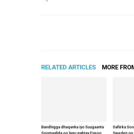
RELATED ARTICLES
MORE FRO
Bandhigga dhaqanka iyo Suugaanta
Safiirka So
Soomaalida oo lagu qabtay Espoo
Sweden oo 