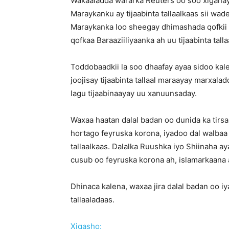
Wakaaladda wararka Reuters oo soo xiganay
Maraykanku ay tijaabinta tallaalkaas sii wa
Maraykanka loo sheegay dhimashada qofkii la
qofkaa Baraaziiliyaanka ah uu tijaabinta tal
Toddobaadkii la soo dhaafay ayaa sidoo ka
joojisay tijaabinta tallaal maraayay marxal
lagu tijaabinaayay uu xanuunsaday.
Waxaa haatan dalal badan oo dunida ka tirsan
hortago feyruska korona, iyadoo dal walbaa 
tallaalkaas. Dalalka Ruushka iyo Shiinaha ay
cusub oo feyruska korona ah, islamarkaana
Dhinaca kalena, waxaa jira dalal badan oo 
tallaaladaas.
Xigasho: