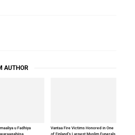
M AUTHOR
omaaliya u Fadhiya
Vantaa Fire Victims Honored in One
waraaqahiisa
of Finland’s Largest Muslim Funerals