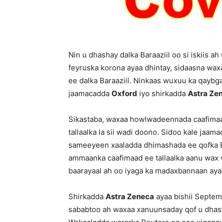
Nin u dhashay dalka Baraaziil oo si iskiis ah
feyruska korona ayaa dhintay, sidaasna w
ee dalka Baraaziil. Ninkaas wuxuu ka qaybgal
jaamacadda
Oxford
iyo shirkadda
Astra Ze
Sikastaba, waxaa howlwadeennada caafimaadk
tallaalka la sii wadi doono. Sidoo kale jaa
sameeyeen xaaladda dhimashada ee qofka Bar
ammaanka caafimaad ee tallaalka aanu wax w
baarayaal ah oo iyaga ka madaxbannaan ayaa s
Shirkadda
Astra Zeneca
ayaa bishii Septemb
sababtoo ah waxaa xanuunsaday qof u dhashay