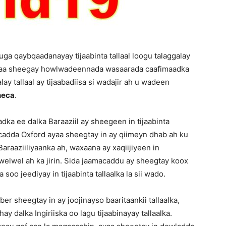
 uga qaybqaadanayay tijaabinta tallaal loogu talaggalay
axaa sheegay howlwadeennada wasaarada caafimaadka
ay tallaal ay tijaabadiisa si wadajir ah u wadeen
neca
.
a ee dalka Baraaziil ay sheegeen in tijaabinta
macadda Oxford ayaa sheegtay in ay qiimeyn dhab ah ku
aaziiliyaanka ah, waxaana ay xaqiijiyeen in
elwel ah ka jirin. Sida jaamacaddu ay sheegtay koox
oo jeediyay in tijaabinta tallaalka la sii wado.
er sheegtay in ay joojinayso baaritaankii tallaalka,
 dalka Ingiriiska oo lagu tijaabinayay tallaalka.