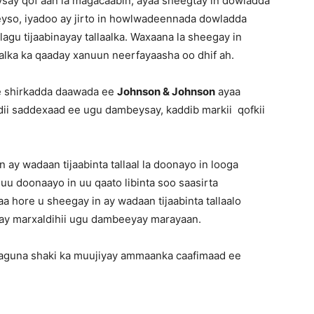
say qof aan la magacaabin, ayaa sheegtay in dowladda
deyso, iyadoo ay jirto in howlwadeennada dowladda
gu tijaabinayay tallaalka. Waxaana la sheegay in
laalka ka qaaday xanuun neerfayaasha oo dhif ah.
le shirkadda daawada ee
Johnson & Johnson
ayaa
addii saddexaad ee ugu dambeysay, kaddib markii qofkii
 ay wadaan tijaabinta tallaal la doonayo in looga
uu doonaayo in uu qaato libinta soo saasirta
aa hore u sheegay in ay wadaan tijaabinta tallaalo
 ay marxaldihii ugu dambeeyay marayaan.
iyaguna shaki ka muujiyay ammaanka caafimaad ee