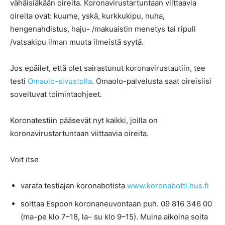
vähäisiäkään oireita. Koronavirustartuntaan viittaavia
oireita ovat: kuume, yskä, kurkkukipu, nuha,
hengenahdistus, haju- /makuaistin menetys tai ripuli
/vatsakipu ilman muuta ilmeistä syytä.
Jos epäilet, että olet sairastunut koronavirustautiin, tee
testi
Omaolo-sivustolla
. Omaolo-palvelusta saat oireisiisi
soveltuvat toimintaohjeet.
Koronatestiin pääsevät nyt kaikki, joilla on
koronavirustartuntaan viittaavia oireita.
Voit itse
varata testiajan koronabotista
www.koronabotti.hus.fi
soittaa Espoon koronaneuvontaan puh. 09 816 346 00
(ma–pe klo 7–18, la– su klo 9–15). Muina aikoina soita