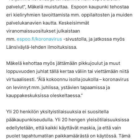
palvelut”, Mäkelä muistuttaa. Espoon kaupunki tehostaa
eri kieliryhmien tavoittamista mm. oppilaitosten ja muiden
palvelukanavien kautta. Keskeisimmät
viranomaissuositukset julkaistaan
mm.
espoo.fi/koronavirus
-sivustolla, ja jatkossa myös
Länsiväylä-lehden ilmoituksissa.
Mäkelä kehottaa myös jättämään pikkujoulut ja muut
loppuvuoden juhlat tällä kertaa väliin tai viettämään niitä
virtuaalisesti. ”Älä kokoonnu isolla joukolla – koronavirus
on levinnyt mm. juhlissa, ystävien tapaamissa ja
kauppakeskuksissa oleskeltaessa.”
Yli 20 henkilön yksityistilaisuuksia ei suositella
pääkaupunkiseudulla. Yli 20 hengen yleisötilaisuuksissa
edellytetään, että kaikki käyttävät maskia, ja että vain
puolet tapahtumatilan paikkamäärästä on käytössä. Tämä