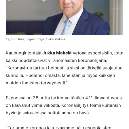
Espoon Kaupunginjohtaja Jukka Mäkelä
Kaupunginjohtaja
Jukka Mäkelä
vetoaa espoolaisiin, jotta
kaikki noudattaisivat viranomaisten koronaohjeita.
”Koronavirus tarttuu helposti ja siksi on tärkeää suojautua
kunnolla. Huolehdi omasta, läheisten ja myös kaikkien
muiden ihmisten terveydestä.”
Espoossa on 38 uutta tartuntaa tänään 4.11. Ilmaantuvuus
on kasvanut viime viikosta. Koronajäljitys toimii kuitenkin
hyvin ja sairaaloissa hoitotilanne on hyvä.
”Torjumme koronaa ja turvaamme näin espoolaisten