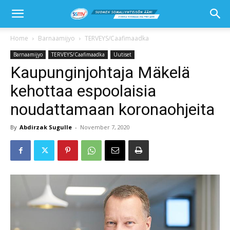
Home
Barnaamijyo
TERVEYS/Caafimaadka
Barnaamijyo
TERVEYS/Caafimaadka
Uutiset
Kaupunginjohtaja Mäkelä
kehottaa espoolaisia
noudattamaan koronaohjeita
By
Abdirzak Sugulle
-
November 7, 2020